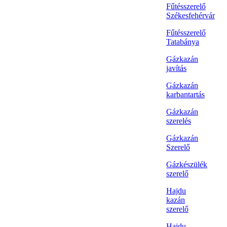
Fűtésszerelő
Székesfehérvár
Fűtésszerelő
Tatabánya
Gázkazán
javítás
Gázkazán
karbantartás
Gázkazán
szerelés
Gázkazán
Szerelő
Gázkészülék
szerelő
Hajdu
kazán
szerelő
Hajdu