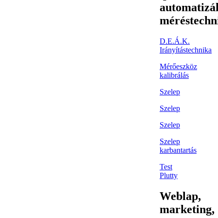
automatizál
méréstechn
D.E.Á.K.
Irányítástechnika
Mérőeszköz
kalibrálás
Szelep
Szelep
Szelep
Szelep
karbantartás
Test
Plutty
Weblap,
marketing,