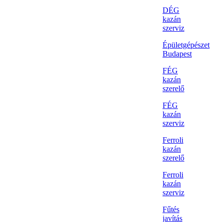
DÉG
kazán
szerviz
Épületgépészet
Budapest
FÉG
kazán
szerelő
FÉG
kazán
szerviz
Ferroli
kazán
szerelő
Ferroli
kazán
szerviz
Fűtés
javítás