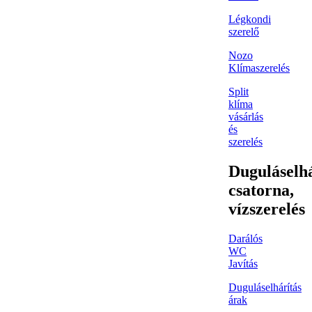
Légkondi
szerelő
Nozo
Klímaszerelés
Split
klíma
vásárlás
és
szerelés
Duguláselhá
csatorna,
vízszerelés
Darálós
WC
Javítás
Duguláselhárítás
árak