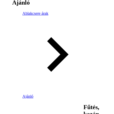
Ajánló
Ablakcsere árak
Ajánló
Fűtés,
kazán