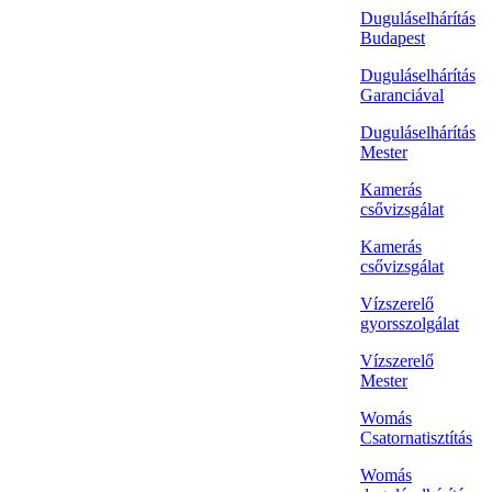
Duguláselhárítás
Budapest
Duguláselhárítás
Garanciával
Duguláselhárítás
Mester
Kamerás
csővizsgálat
Kamerás
csővizsgálat
Vízszerelő
gyorsszolgálat
Vízszerelő
Mester
Womás
Csatornatisztítás
Womás