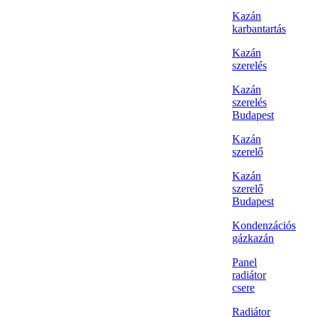
Kazán
karbantartás
Kazán
szerelés
Kazán
szerelés
Budapest
Kazán
szerelő
Kazán
szerelő
Budapest
Kondenzációs
gázkazán
Panel
radiátor
csere
Radiátor