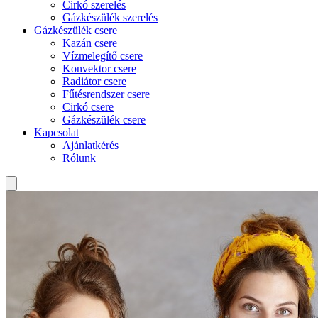
Cirkó szerelés
Gázkészülék szerelés
Gázkészülék csere
Kazán csere
Vízmelegítő csere
Konvektor csere
Radiátor csere
Fűtésrendszer csere
Cirkó csere
Gázkészülék csere
Kapcsolat
Ajánlatkérés
Rólunk