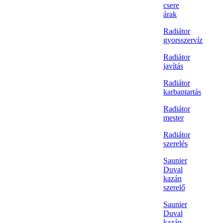
csere
árak
Radiátor
gyorsszervíz
Radiátor
javítás
Radiátor
karbantartás
Radiátor
mester
Radiátor
szerelés
Saunier
Duval
kazán
szerelő
Saunier
Duval
kazán