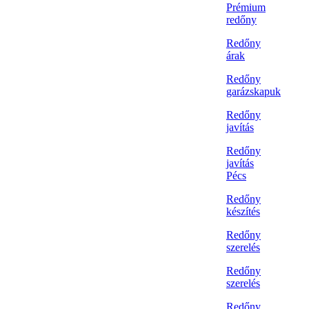
Prémium
redőny
Redőny
árak
Redőny
garázskapuk
Redőny
javítás
Redőny
javítás
Pécs
Redőny
készítés
Redőny
szerelés
Redőny
szerelés
Redőny