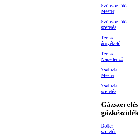
Szúnyogháló
Mester
Szúnyogháló
szerelés
Terasz
árnyékoló
Terasz
Napellenző
Zsaluzia
Mester
Zsaluzia
szerelés
Gázszerelés
gázkészülé
Bojler
szerelés