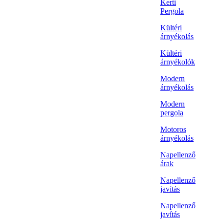
Kerti
Pergola
Kültéri
árnyékolás
Kültéri
árnyékolók
Modern
árnyékolás
Modern
pergola
Motoros
árnyékolás
Napellenző
árak
Napellenző
javítás
Napellenző
javítás