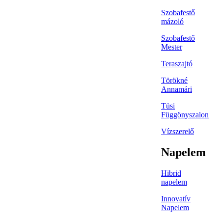
Szobafestő
mázoló
Szobafestő
Mester
Teraszajtó
Törökné
Annamári
Tüsi
Függönyszalon
Vízszerelő
Napelem
Hibrid
napelem
Innovatív
Napelem