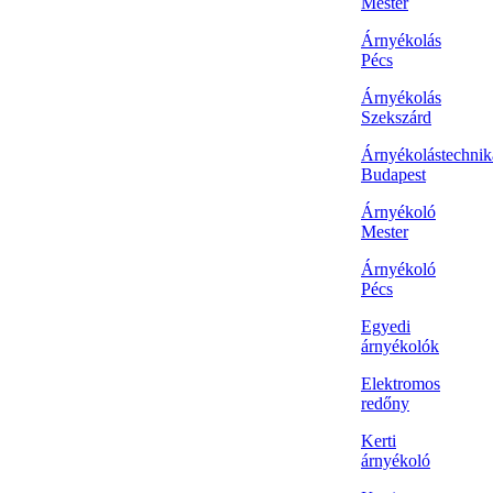
Mester
Árnyékolás
Pécs
Árnyékolás
Szekszárd
Árnyékolástechnik
Budapest
Árnyékoló
Mester
Árnyékoló
Pécs
Egyedi
árnyékolók
Elektromos
redőny
Kerti
árnyékoló