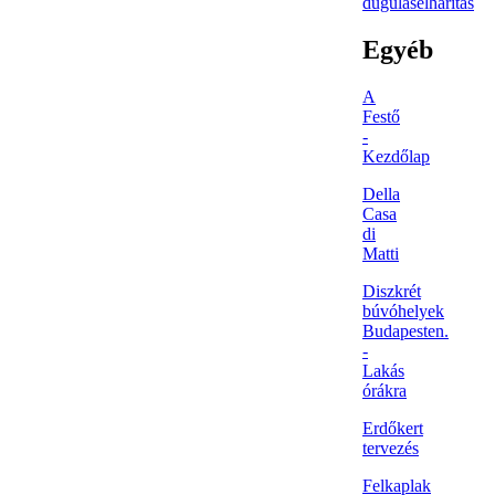
duguláselhárítás
Egyéb
A
Festő
-
Kezdőlap
Della
Casa
di
Matti
Diszkrét
búvóhelyek
Budapesten.
-
Lakás
órákra
Erdőkert
tervezés
Felkaplak