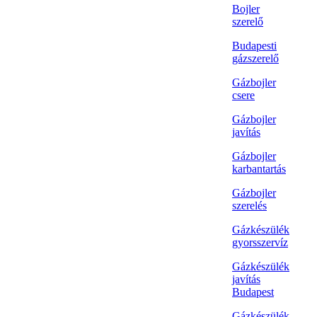
Bojler
szerelő
Budapesti
gázszerelő
Gázbojler
csere
Gázbojler
javítás
Gázbojler
karbantartás
Gázbojler
szerelés
Gázkészülék
gyorsszervíz
Gázkészülék
javítás
Budapest
Gázkészülék