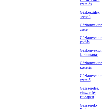
szerelés
Gázkészülék
szerelő
Gázkonvektor
csere
Gázkonvektor
javítás
Gázkonvektor
karbantartás
Gázkonvektor
szerelés
Gázkonvektor
szerelő
Gázszerelés,
vízszerelés
Budapest
Gázszerelő