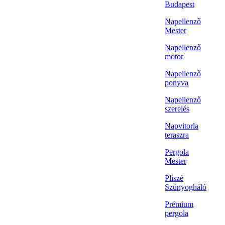
Budapest
Napellenző
Mester
Napellenző
motor
Napellenző
ponyva
Napellenző
szerelés
Napvitorla
teraszra
Pergola
Mester
Pliszé
Szúnyogháló
Prémium
pergola