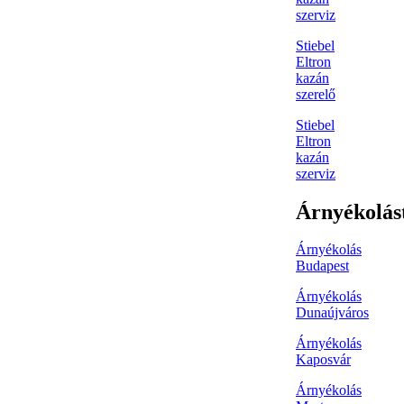
szerviz
Stiebel
Eltron
kazán
szerelő
Stiebel
Eltron
kazán
szerviz
Árnyékolás
Árnyékolás
Budapest
Árnyékolás
Dunaújváros
Árnyékolás
Kaposvár
Árnyékolás