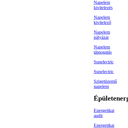
Napelem
kivitelezés
Napelem
kivitelező
Napelem
pályázat
Napelem
támogatás
Sunelectric
Sunelectric
Szigetüzemű
napelem
Épületener
Energetikai
audit
Energetikai