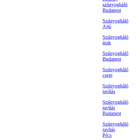
szúnyogháló
Budapest
Szúnyogháló
Ajtó
Szúnyogháló
árak
Szúnyogháló
Budapest
Szúnyogháló
csere
Szúnyogháló
javítás
Szúnyogháló
javítás
Budapest
Szúnyogháló
javítás
Pécs