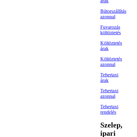
árak
Bútorszállítás
azonnal
Fuvarozás
költöztetés
Költöztetés
árak
Költöztetés
azonnal
Tehertaxi
árak
Tehertaxi
azonnal
Tehertaxi
rendelés
Szelep,
ipari