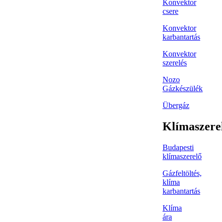
Konvektor
csere
Konvektor
karbantartás
Konvektor
szerelés
Nozo
Gázkészülék
Übergáz
Klímaszere
Budapesti
klímaszerelő
Gázfeltöltés,
klíma
karbantartás
Klíma
ára