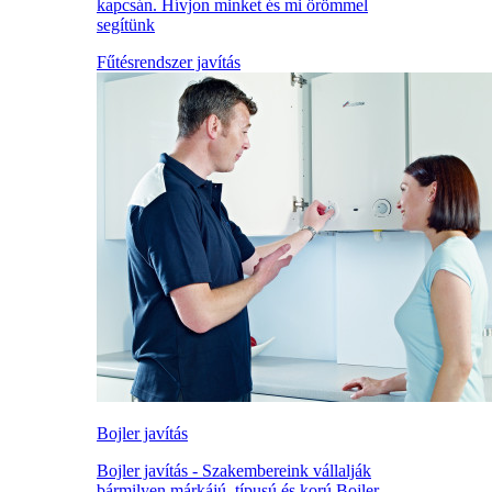
kapcsán. Hívjon minket és mi örömmel
segítünk
Fűtésrendszer javítás
Bojler javítás
Bojler javítás - Szakembereink vállalják
bármilyen márkájú, típusú és korú Bojler