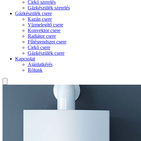
Cirkó szerelés
Gázkészülék szerelés
Gázkészülék csere
Kazán csere
Vízmelegítő csere
Konvektor csere
Radiátor csere
Fűtésrendszer csere
Cirkó csere
Gázkészülék csere
Kapcsolat
Ajánlatkérés
Rólunk