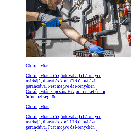
Cirkó javítás
Cirkó javítás - Cégünk vállalja bármilyen
márkájú, típusú és korú Cirkó javítását
garanciával Pest megye és környékén
Cirkó javítás kapcsán. Hívjon minket és mi
örömmel segítünk
Cirkó javítás
Cirkó javítás - Cégünk vállalja bármilyen
márkájú, típusú és korú Cirkó javítását
garanciával Pest megye és környékén