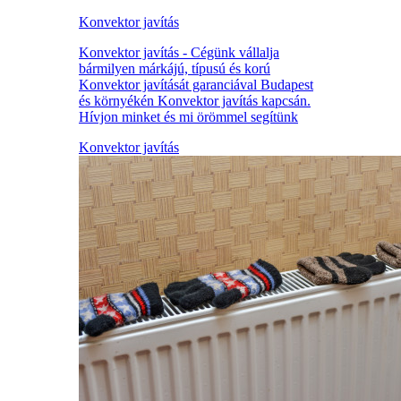
Konvektor javítás
Konvektor javítás - Cégünk vállalja
bármilyen márkájú, típusú és korú
Konvektor javítását garanciával Budapest
és környékén Konvektor javítás kapcsán.
Hívjon minket és mi örömmel segítünk
Konvektor javítás