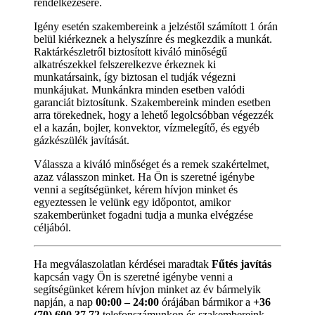
rendelkezésére.
Igény esetén szakembereink a jelzéstől számított 1 órán
belül kiérkeznek a helyszínre és megkezdik a munkát.
Raktárkészletről biztosított kiváló minőségű
alkatrészekkel felszerelkezve érkeznek ki
munkatársaink, így biztosan el tudják végezni
munkájukat. Munkánkra minden esetben valódi
garanciát biztosítunk. Szakembereink minden esetben
arra törekednek, hogy a lehető legolcsóbban végezzék
el a kazán, bojler, konvektor, vízmelegítő, és egyéb
gázkészülék javítását.
Válassza a kiváló minőséget és a remek szakértelmet,
azaz válasszon minket. Ha Ön is szeretné igénybe
venni a segítségünket, kérem hívjon minket és
egyeztessen le velünk egy időpontot, amikor
szakemberünket fogadni tudja a munka elvégzése
céljából.
Ha megválaszolatlan kérdései maradtak
Fűtés javítás
kapcsán vagy Ön is szeretné igénybe venni a
segítségünket kérem hívjon minket az év bármelyik
napján, a nap
00:00 – 24:00
órájában bármikor a
+36
(70) 600 37 72
telefonszámunkon és szakembereink