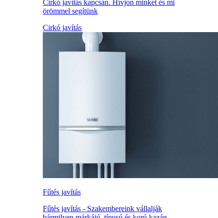
Cirkó javítás kapcsán. Hívjon minket és mi
örömmel segítünk
Cirkó javítás
Fűtés javítás
Fűtés javítás - Szakembereink vállalják
bármilyen márkájú, típusú és korú kazán,