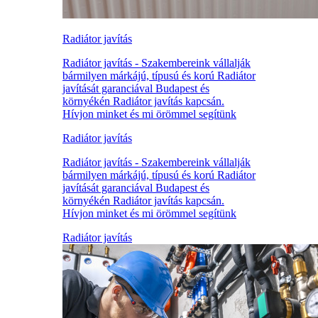
Radiátor javítás
Radiátor javítás - Szakembereink vállalják
bármilyen márkájú, típusú és korú Radiátor
javítását garanciával Budapest és
környékén Radiátor javítás kapcsán.
Hívjon minket és mi örömmel segítünk
Radiátor javítás
Radiátor javítás - Szakembereink vállalják
bármilyen márkájú, típusú és korú Radiátor
javítását garanciával Budapest és
környékén Radiátor javítás kapcsán.
Hívjon minket és mi örömmel segítünk
Radiátor javítás