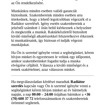
az Ön rendelkezésére.
Munkánkra minden esetben valódi garanciát
biztosítunk. Szakembereink minden esetben arra
törekednek, hogy a lehető legolcsóbban végezzék el a
Radiátor szerelését. Igény esetén szakembereink a
jelzéstől számított 1 órán belül kiérkeznek a helyszínre
és megkezdik a munkát. Raktárkészletről biztosított
kiváló minőségű alkatrészekkel felszerelkezve érkeznek
ki munkatársaink, így biztosan el tudják végezni
munkájukat.
Ha Ön is szeretné igénybe venni a segítségünket, kérem
hívjon minket és egyeztessen le velünk egy időpontot,
amikor szakemberünket fogadni tudja a munka
elvégzése céljából. Válassza a kiváló minőséget és a
remek szakértelmet, azaz válasszon minket.
Ha megválaszolatlan kérdései maradtak
Radiátor
szerelés
kapcsán vagy Ön is szeretné igénybe venni a
segítségünket kérem hívjon minket az év bármelyik
napján, a nap
00:00 – 24:00
órájában bármikor a
+36
(70) 600 37 72
telefonszámunkon és szakembereink
örömmel segítenek.