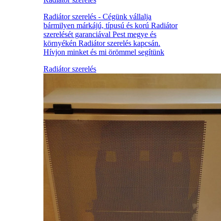
Radiátor szerelés - Cégünk vállalja
bármilyen márkájú, típusú és korú Radiátor
szerelését garanciával Pest megye és
környékén Radiátor szerelés kapcsán.
Hívjon minket és mi örömmel segítünk
Radiátor szerelés