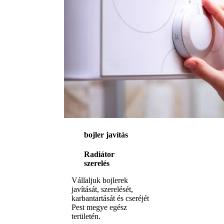
bojler javítás
Radiátor
szerelés
Vállaljuk bojlerek
javítását, szerelését,
karbantartását és cseréjét
Pest megye egész
területén.