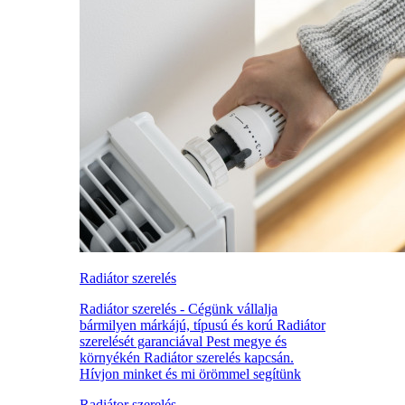
Radiátor szerelés
Radiátor szerelés - Cégünk vállalja
bármilyen márkájú, típusú és korú Radiátor
szerelését garanciával Pest megye és
környékén Radiátor szerelés kapcsán.
Hívjon minket és mi örömmel segítünk
Radiátor szerelés