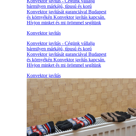
Konvektor javítás - Cégünk vállalja
bármilyen márkájú, típusú és korú
Konvektor javítását garanciával Budapest
és környékén Konvektor javítás kapcsán.
Hívjon minket és mi örömmel segítünk
Konvektor javítás
Konvektor javítás - Cégünk vállalja
bármilyen márkájú, típusú és korú
Konvektor javítását garanciával Budapest
és környékén Konvektor javítás kapcsán.
Hívjon minket és mi örömmel segítünk
Konvektor javítás