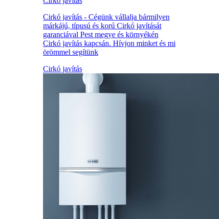
Cirkó javítás
Cirkó javítás - Cégünk vállalja bármilyen
márkájú, típusú és korú Cirkó javítását
garanciával Pest megye és környékén
Cirkó javítás kapcsán. Hívjon minket és mi
örömmel segítünk
Cirkó javítás