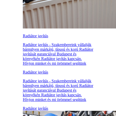
Radiátor javítás
Radiátor javítás - Szakembereink vállalják
bármilyen márkájú, típusú és korú Radiátor
javítását garanciával Budapest és
környékén Radiátor javítás kapcsán.
Hívjon minket és mi örömmel segítünk
Radiátor javítás
Radiátor javítás - Szakembereink vállalják
bármilyen márkájú, típusú és korú Radiátor
javítását garanciával Budapest és
környékén Radiátor javítás kapcsán.
Hívjon minket és mi örömmel segítünk
Radiátor javítás