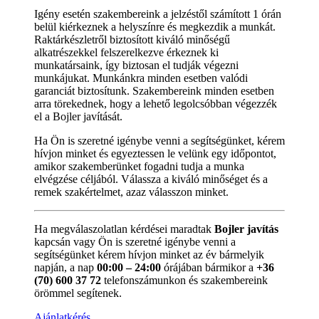
Igény esetén szakembereink a jelzéstől számított 1 órán
belül kiérkeznek a helyszínre és megkezdik a munkát.
Raktárkészletről biztosított kiváló minőségű
alkatrészekkel felszerelkezve érkeznek ki
munkatársaink, így biztosan el tudják végezni
munkájukat. Munkánkra minden esetben valódi
garanciát biztosítunk. Szakembereink minden esetben
arra törekednek, hogy a lehető legolcsóbban végezzék
el a Bojler javítását.
Ha Ön is szeretné igénybe venni a segítségünket, kérem
hívjon minket és egyeztessen le velünk egy időpontot,
amikor szakemberünket fogadni tudja a munka
elvégzése céljából. Válassza a kiváló minőséget és a
remek szakértelmet, azaz válasszon minket.
Ha megválaszolatlan kérdései maradtak
Bojler javítás
kapcsán vagy Ön is szeretné igénybe venni a
segítségünket kérem hívjon minket az év bármelyik
napján, a nap
00:00 – 24:00
órájában bármikor a
+36
(70) 600 37 72
telefonszámunkon és szakembereink
örömmel segítenek.
Ajánlatkérés