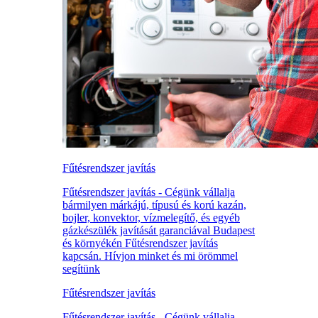
Fűtésrendszer javítás
Fűtésrendszer javítás - Cégünk vállalja
bármilyen márkájú, típusú és korú kazán,
bojler, konvektor, vízmelegítő, és egyéb
gázkészülék javítását garanciával Budapest
és környékén Fűtésrendszer javítás
kapcsán. Hívjon minket és mi örömmel
segítünk
Fűtésrendszer javítás
Fűtésrendszer javítás - Cégünk vállalja