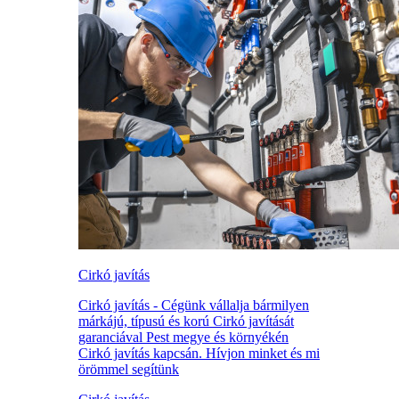
Cirkó javítás
Cirkó javítás - Cégünk vállalja bármilyen
márkájú, típusú és korú Cirkó javítását
garanciával Pest megye és környékén
Cirkó javítás kapcsán. Hívjon minket és mi
örömmel segítünk