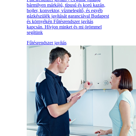
bármilyen márkájú, típusú és korú kazán,
bojler, konvektor, vízmelegítő, és egyéb
gázkészülék javítását garanciával Budapest
és környékén Fűtésrendszer javítás
kapcsán. Hívjon minket és mi örömmel
segítünk
Fűtésrendszer javítás