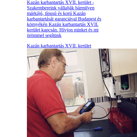
Kazán karbantartás XVII. kerület -
Szakembereink vállalják bármilyen
márkájú, típusú és korú Kazán
karbantartását garanciával Budapest és
környékén Kazán karbantartás XVII.
kerület kapcsán. Hívjon minket és mi
örömmel segítünk
Kazán karbantartás XVII. kerület