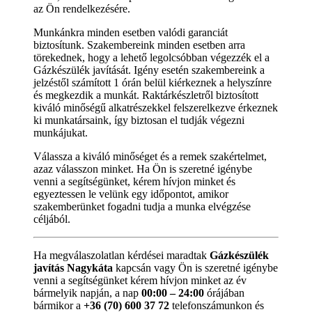
az Ön rendelkezésére.
Munkánkra minden esetben valódi garanciát
biztosítunk. Szakembereink minden esetben arra
törekednek, hogy a lehető legolcsóbban végezzék el a
Gázkészülék javítását. Igény esetén szakembereink a
jelzéstől számított 1 órán belül kiérkeznek a helyszínre
és megkezdik a munkát. Raktárkészletről biztosított
kiváló minőségű alkatrészekkel felszerelkezve érkeznek
ki munkatársaink, így biztosan el tudják végezni
munkájukat.
Válassza a kiváló minőséget és a remek szakértelmet,
azaz válasszon minket. Ha Ön is szeretné igénybe
venni a segítségünket, kérem hívjon minket és
egyeztessen le velünk egy időpontot, amikor
szakemberünket fogadni tudja a munka elvégzése
céljából.
Ha megválaszolatlan kérdései maradtak
Gázkészülék
javítás Nagykáta
kapcsán vagy Ön is szeretné igénybe
venni a segítségünket kérem hívjon minket az év
bármelyik napján, a nap
00:00 – 24:00
órájában
bármikor a
+36 (70) 600 37 72
telefonszámunkon és