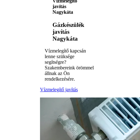
Vízmelegítő
javítás
Nagykáta
Gázkészülék
javítás
Nagykáta
Vízmelegítő kapcsán
lenne szüksége
segítségre?
Szakembereink örömmel
állnak az Ön
rendelkezésére.
Vízmelegítő javítás