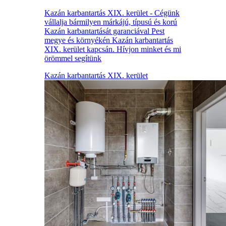
Kazán karbantartás XIX. kerület - Cégünk
vállalja bármilyen márkájú, típusú és korú
Kazán karbantartását garanciával Pest
megye és környékén Kazán karbantartás
XIX. kerület kapcsán. Hívjon minket és mi
örömmel segítünk
Kazán karbantartás XIX. kerület