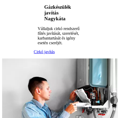
Gázkészülék
javítás
Nagykáta
Vállaljuk cirkó rendszerű
fűtés javítását, szerelését,
karbantartását és igény
esetén cseréjét.
Cirkó javítás