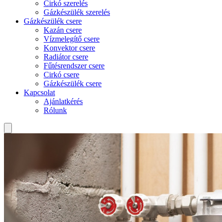
Cirkó szerelés
Gázkészülék szerelés
Gázkészülék csere
Kazán csere
Vízmelegítő csere
Konvektor csere
Radiátor csere
Fűtésrendszer csere
Cirkó csere
Gázkészülék csere
Kapcsolat
Ajánlatkérés
Rólunk