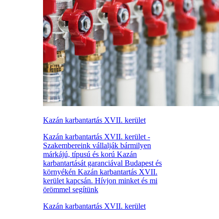
Kazán karbantartás XVII. kerület
Kazán karbantartás XVII. kerület -
Szakembereink vállalják bármilyen
márkájú, típusú és korú Kazán
karbantartását garanciával Budapest és
környékén Kazán karbantartás XVII.
kerület kapcsán. Hívjon minket és mi
örömmel segítünk
Kazán karbantartás XVII. kerület