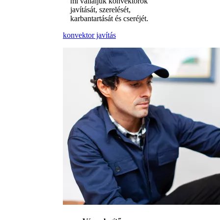
mi vállaljuk konvektorok
javítását, szerelését,
karbantartását és cseréjét.
konvektor javítás