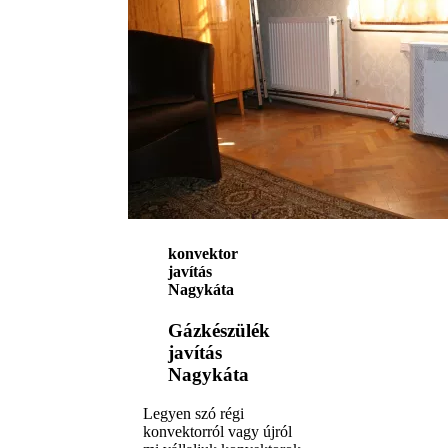
konvektor
javítás
Nagykáta
Gázkészülék
javítás
Nagykáta
Legyen szó régi
konvektorról vagy újról