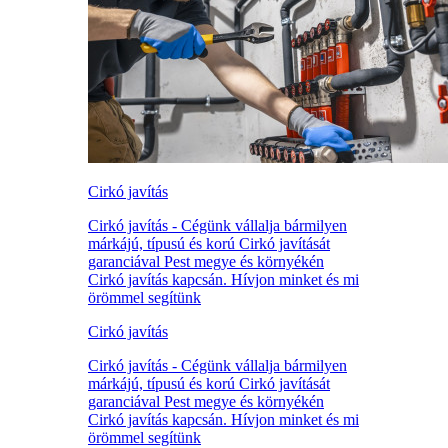
Cirkó javítás
Cirkó javítás - Cégünk vállalja bármilyen
márkájú, típusú és korú Cirkó javítását
garanciával Pest megye és környékén
Cirkó javítás kapcsán. Hívjon minket és mi
örömmel segítünk
Cirkó javítás
Cirkó javítás - Cégünk vállalja bármilyen
márkájú, típusú és korú Cirkó javítását
garanciával Pest megye és környékén
Cirkó javítás kapcsán. Hívjon minket és mi
örömmel segítünk