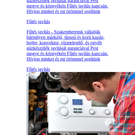
gázkészülék javítását garanciával Pest
megye és környékén Fűtés javítás kapcsán.
Hívjon minket és mi örömmel segítünk
Fűtés javítás
Fűtés javítás - Szakembereink vállalják
bármilyen márkájú, típusú és korú kazán,
bojler, konvektor, vízmelegítő, és egyéb
gázkészülék javítását garanciával Pest
megye és környékén Fűtés javítás kapcsán.
Hívjon minket és mi örömmel segítünk
Fűtés javítás