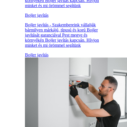
környékén Bojler javítás kapcsán. Hívjon
minket és mi örömmel segítünk
Bojler javítás
Bojler javítás - Szakembereink vállalják
bármilyen márkájú, típusú és korú Bojler
javítását garanciával Pest megye és
környékén Bojler javítás kapcsán. Hívjon
minket és mi örömmel segítünk
Bojler javítás