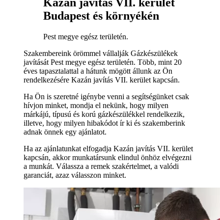
Kazán javítás VII. kerület
Budapest és környékén
Pest megye egész területén.
Szakembereink örömmel vállalják Gázkészülékek
javítását Pest megye egész területén. Több, mint 20
éves tapasztalattal a hátunk mögött állunk az Ön
rendelkezésére Kazán javítás VII. kerület kapcsán.
Ha Ön is szeretné igénybe venni a segítségünket csak
hívjon minket, mondja el nekünk, hogy milyen
márkájú, típusú és korú gázkészülékkel rendelkezik,
illetve, hogy milyen hibakódot ír ki és szakemberink
adnak önnek egy ajánlatot.
Ha az ajánlatunkat elfogadja Kazán javítás VII. kerület
kapcsán, akkor munkatársunk elindul önhöz elvégezni
a munkát. Válassza a remek szakértelmet, a valódi
garanciát, azaz válasszon minket.