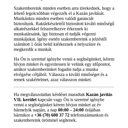
Szakembereink minden esetben arra törekednek, hogy a
lehető legolcsóbban végezzék el a Kazán javítását.
Munkánkra minden esetben valódi garanciát
biztosítunk. Raktárkészletről biztosított kiváló minőségű
alkatrészekkel felszerelkezve érkeznek ki
munkatársaink, így biztosan el tudják végezni
munkájukat. Igény esetén szakembereink a jelzéstől
számított 1 órán belül kiérkeznek a helyszínre és
megkezdik a munkát.
Ha Ön is szeretné igénybe venni a segítségünket, kérem
hívjon minket és egyeztessen le velünk egy időpontot,
amikor szakemberünket fogadni tudja a munka
elvégzése céljából. Válassza a kiváló minőséget és a
remek szakértelmet, azaz válasszon minket.
Ha megválaszolatlan kérdései maradtak
Kazán javítás
VII. kerület
kapcsán vagy Ön is szeretné igénybe
venni a segítségünket kérem hívjon minket az év
bármelyik napján, a nap
00:00 – 24:00
órájában
bármikor a
+36 (70) 600 37 72
telefonszámunkon és
szakembereink örömmel segítenek.