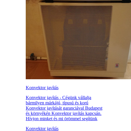
Konvektor javítás
Konvektor javítás - Cégünk vállalja
bármilyen márkájú, típusú és korú
Konvektor javítását garanciával Budapest
és környékén Konvektor javítás kapcsán.
Hívjon minket és mi örömmel segítünk
Konvektor javítás