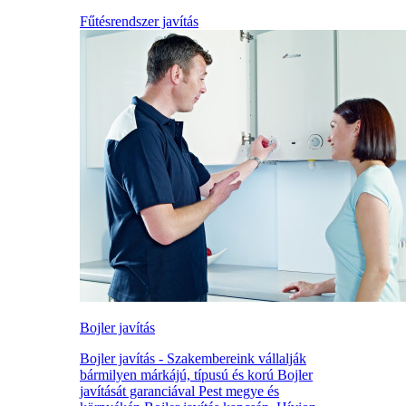
Fűtésrendszer javítás
Bojler javítás
Bojler javítás - Szakembereink vállalják
bármilyen márkájú, típusú és korú Bojler
javítását garanciával Pest megye és