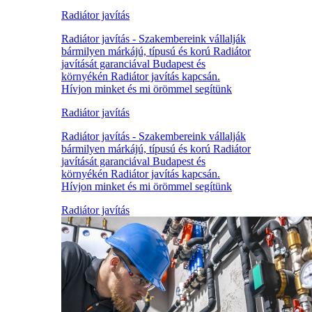
Radiátor javítás
Radiátor javítás - Szakembereink vállalják
bármilyen márkájú, típusú és korú Radiátor
javítását garanciával Budapest és
környékén Radiátor javítás kapcsán.
Hívjon minket és mi örömmel segítünk
Radiátor javítás
Radiátor javítás - Szakembereink vállalják
bármilyen márkájú, típusú és korú Radiátor
javítását garanciával Budapest és
környékén Radiátor javítás kapcsán.
Hívjon minket és mi örömmel segítünk
Radiátor javítás