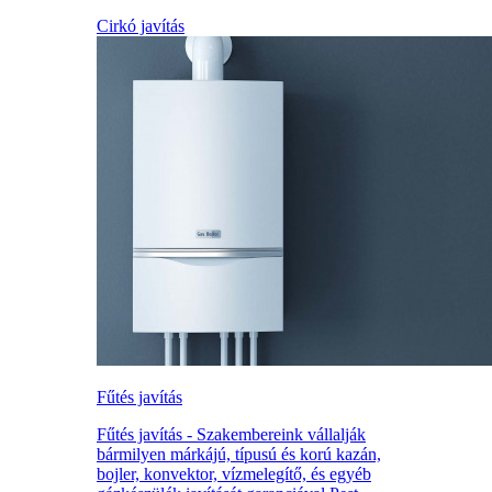
Cirkó javítás
Fűtés javítás
Fűtés javítás - Szakembereink vállalják
bármilyen márkájú, típusú és korú kazán,
bojler, konvektor, vízmelegítő, és egyéb