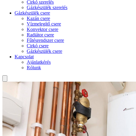
Cirkó szerelés
Gázkészülék szerelés
Gázkészülék csere
Kazán csere
Vízmelegítő csere
Konvektor csere
Radiátor csere
Fűtésrendszer csere
Cirkó csere
Gázkészülék csere
Kapcsolat
Ajánlatkérés
Rólunk