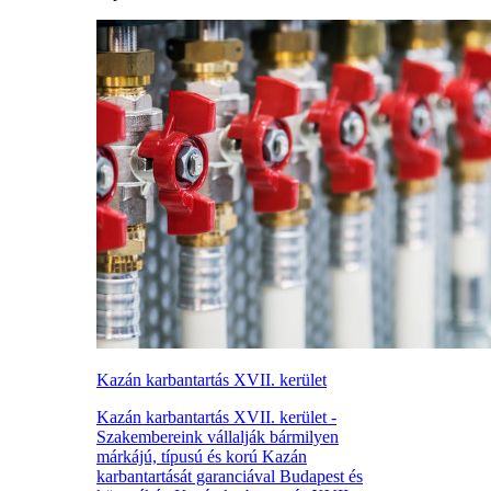
Kazán karbantartás XVII. kerület
Kazán karbantartás XVII. kerület -
Szakembereink vállalják bármilyen
márkájú, típusú és korú Kazán
karbantartását garanciával Budapest és