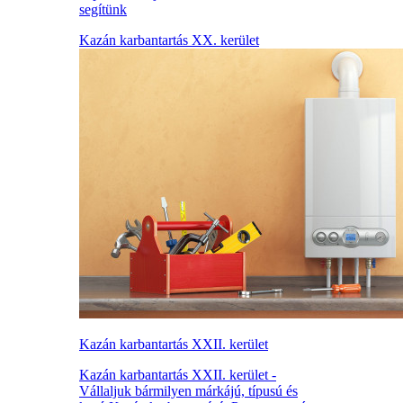
segítünk
Kazán karbantartás XX. kerület
Kazán karbantartás XXII. kerület
Kazán karbantartás XXII. kerület -
Vállaljuk bármilyen márkájú, típusú és