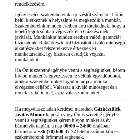
rendelkezésére.
Igény esetén szakembereink a jelzéstől számított 1 órán
belül kiérkeznek a helyszínre és megkezdik a munkát.
Szakembereink minden esetben arra törekednek, hogy a
lehető legolcsóbban végezzék el a Gázkészülék
javítását. Munkánkra minden esetben valódi garanciát
biztosítunk. Raktárkészletről biztosított kiváló minőségű
alkatrészekkel felszerelkezve érkeznek ki
munkatársaink, így biztosan el tudják végezni
munkájukat.
Ha Ön is szeretné igénybe venni a segítségünket, kérem
hívjon minket és egyeztessen le velünk egy időpontot,
amikor szakemberünket fogadni tudja a munka
elvégzése céljából. Válassza a kiváló minőséget és a
remek szakértelmet, azaz válasszon minket.
Ha megválaszolatlan kérdései maradtak
Gázkészülék
javítás Monor
kapcsán vagy Ön is szeretné igénybe
venni a segítségünket kérem hívjon minket az év
bármelyik napján, a nap
00:00 – 24:00
órájában
bármikor a
+36 (70) 600 37 72
telefonszámunkon és
szakembereink örömmel segítenek.