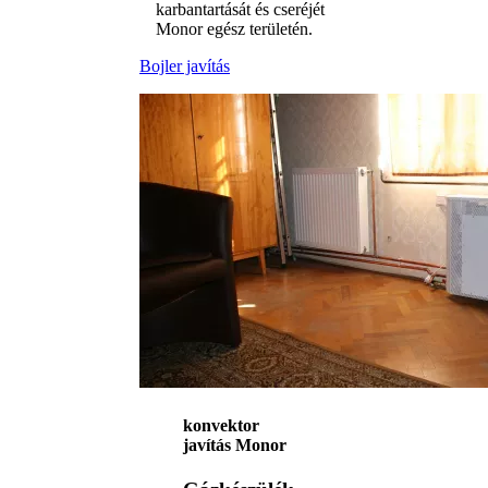
karbantartását és cseréjét
Monor egész területén.
Bojler javítás
konvektor
javítás Monor