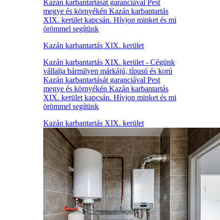
Kazán karbantartását garanciával Pest
megye és környékén Kazán karbantartás
XIX. kerület kapcsán. Hívjon minket és mi
örömmel segítünk
Kazán karbantartás XIX. kerület
Kazán karbantartás XIX. kerület - Cégünk
vállalja bármilyen márkájú, típusú és korú
Kazán karbantartását garanciával Pest
megye és környékén Kazán karbantartás
XIX. kerület kapcsán. Hívjon minket és mi
örömmel segítünk
Kazán karbantartás XIX. kerület