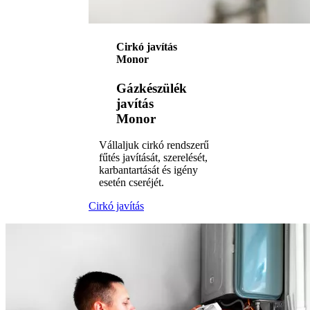
Cirkó javítás
Monor
Gázkészülék
javítás
Monor
Vállaljuk cirkó rendszerű
fűtés javítását, szerelését,
karbantartását és igény
esetén cseréjét.
Cirkó javítás