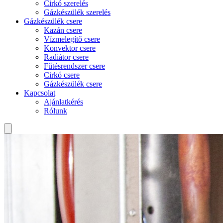
Cirkó szerelés
Gázkészülék szerelés
Gázkészülék csere
Kazán csere
Vízmelegítő csere
Konvektor csere
Radiátor csere
Fűtésrendszer csere
Cirkó csere
Gázkészülék csere
Kapcsolat
Ajánlatkérés
Rólunk