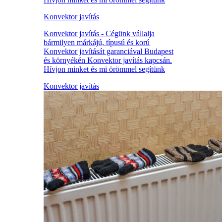
Konvektor javítás
Konvektor javítás - Cégünk vállalja
bármilyen márkájú, típusú és korú
Konvektor javítását garanciával Budapest
és környékén Konvektor javítás kapcsán.
Hívjon minket és mi örömmel segítünk
Konvektor javítás