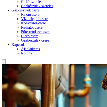
Cirkó szerelés
Gázkészülék szerelés
Gázkészülék csere
Kazán csere
Vízmelegítő csere
Konvektor csere
Radiátor csere
Fűtésrendszer csere
Cirkó csere
Gázkészülék csere
Kapcsolat
Ajánlatkérés
Rólunk