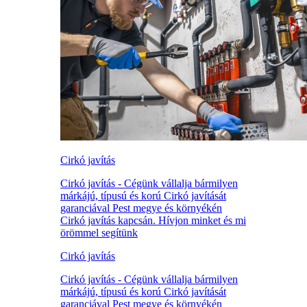
Cirkó javítás
Cirkó javítás - Cégünk vállalja bármilyen
márkájú, típusú és korú Cirkó javítását
garanciával Pest megye és környékén
Cirkó javítás kapcsán. Hívjon minket és mi
örömmel segítünk
Cirkó javítás
Cirkó javítás - Cégünk vállalja bármilyen
márkájú, típusú és korú Cirkó javítását
garanciával Pest megye és környékén