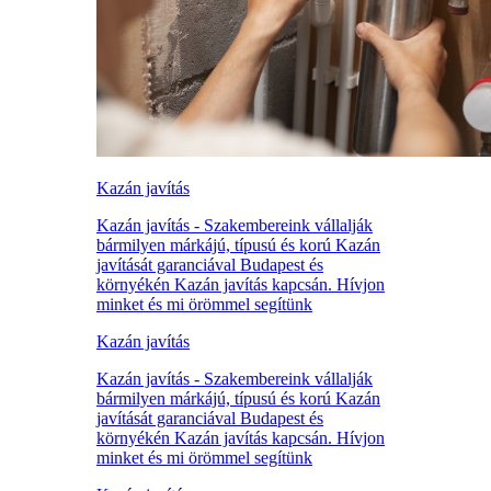
Kazán javítás
Kazán javítás - Szakembereink vállalják
bármilyen márkájú, típusú és korú Kazán
javítását garanciával Budapest és
környékén Kazán javítás kapcsán. Hívjon
minket és mi örömmel segítünk
Kazán javítás
Kazán javítás - Szakembereink vállalják
bármilyen márkájú, típusú és korú Kazán
javítását garanciával Budapest és
környékén Kazán javítás kapcsán. Hívjon
minket és mi örömmel segítünk