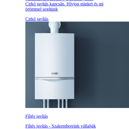
Cirkó javítás kapcsán. Hívjon minket és mi
örömmel segítünk
Cirkó javítás
Fűtés javítás
Fűtés javítás - Szakembereink vállalják