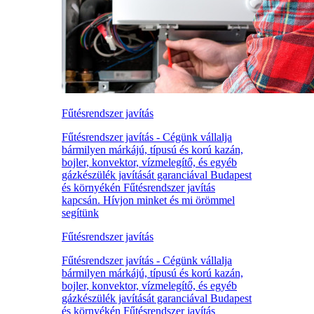
Fűtésrendszer javítás
Fűtésrendszer javítás - Cégünk vállalja
bármilyen márkájú, típusú és korú kazán,
bojler, konvektor, vízmelegítő, és egyéb
gázkészülék javítását garanciával Budapest
és környékén Fűtésrendszer javítás
kapcsán. Hívjon minket és mi örömmel
segítünk
Fűtésrendszer javítás
Fűtésrendszer javítás - Cégünk vállalja
bármilyen márkájú, típusú és korú kazán,
bojler, konvektor, vízmelegítő, és egyéb
gázkészülék javítását garanciával Budapest
és környékén Fűtésrendszer javítás