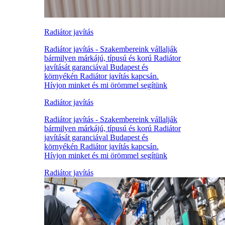
Radiátor javítás
Radiátor javítás - Szakembereink vállalják
bármilyen márkájú, típusú és korú Radiátor
javítását garanciával Budapest és
környékén Radiátor javítás kapcsán.
Hívjon minket és mi örömmel segítünk
Radiátor javítás
Radiátor javítás - Szakembereink vállalják
bármilyen márkájú, típusú és korú Radiátor
javítását garanciával Budapest és
környékén Radiátor javítás kapcsán.
Hívjon minket és mi örömmel segítünk
Radiátor javítás