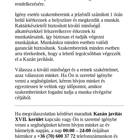
rendelkezésére.
Igény esetén szakembereink a jelzéstől számított 1 órán
belül kiérkeznek a helyszínre és megkezdik a munkát.
Raktárkészletről biztosított kiváló minőségű
alkatrészekkel felszerelkezve érkeznek ki
munkatársaink, így biztosan el tudják végezni
munkájukat. Munkánkra minden esetben valódi
garanciát biztosítunk. Szakembereink minden esetben
arra törekednek, hogy a lehető legolcsóbban végezzék
el a Kazán javítását.
Válassza a kiváló minőséget és a remek szakértelmet,
azaz válasszon minket. Ha Ön is szeretné igénybe
venni a segítségünket, kérem hívjon minket és
egyeztessen le velünk egy időpontot, amikor
szakemberünket fogadni tudja a munka elvégzése
céljából.
Ha megválaszolatlan kérdései maradtak
Kazán javítás
XVII. kerület
kapcsán vagy Ön is szeretné igénybe
venni a segítségünket kérem hívjon minket az év
bármelyik napján, a nap
00:00 – 24:00
órájában
bármikor a
+36 (70) 600 37 72
telefonszámunkon és