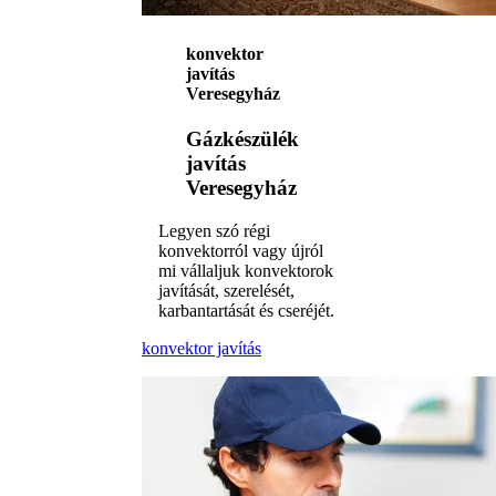
konvektor
javítás
Veresegyház
Gázkészülék
javítás
Veresegyház
Legyen szó régi
konvektorról vagy újról
mi vállaljuk konvektorok
javítását, szerelését,
karbantartását és cseréjét.
konvektor javítás