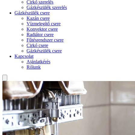
Cirkó szerelés
Gázkészülék szerelés
Gázkészülék csere
Kazán csere
Vízmelegítő csere
Konvektor csere
Radiátor csere
Fűtésrendszer csere
Cirkó csere
Gázkészülék csere
Kapcsolat
Ajánlatkérés
Rólunk