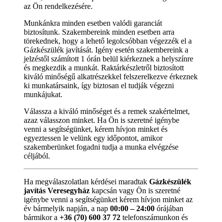
az Ön rendelkezésére.
Munkánkra minden esetben valódi garanciát
biztosítunk. Szakembereink minden esetben arra
törekednek, hogy a lehető legolcsóbban végezzék el a
Gázkészülék javítását. Igény esetén szakembereink a
jelzéstől számított 1 órán belül kiérkeznek a helyszínre
és megkezdik a munkát. Raktárkészletről biztosított
kiváló minőségű alkatrészekkel felszerelkezve érkeznek
ki munkatársaink, így biztosan el tudják végezni
munkájukat.
Válassza a kiváló minőséget és a remek szakértelmet,
azaz válasszon minket. Ha Ön is szeretné igénybe
venni a segítségünket, kérem hívjon minket és
egyeztessen le velünk egy időpontot, amikor
szakemberünket fogadni tudja a munka elvégzése
céljából.
Ha megválaszolatlan kérdései maradtak
Gázkészülék
javítás Veresegyház
kapcsán vagy Ön is szeretné
igénybe venni a segítségünket kérem hívjon minket az
év bármelyik napján, a nap
00:00 – 24:00
órájában
bármikor a
+36 (70) 600 37 72
telefonszámunkon és