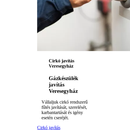
Cirkó javítás
Veresegyház
Gázkészülék
javítás
Veresegyház
Vállaljuk cirkó rendszerű
fűtés javítását, szerelését,
karbantartását és igény
esetén cseréjét.
Cirkó javítás