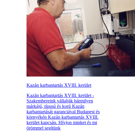
Kazán karbantartás XVIII. kerület
Kazán karbantartás XVIII. kerület -
Szakembereink vállalják bármilyen
márkájú, típusú és korú Kazán
karbantartását garanciával Budapest és
környékén Kazán karbantartás XVIII.
kerület kapcsán. Hívjon minket és mi
örömmel segítünk