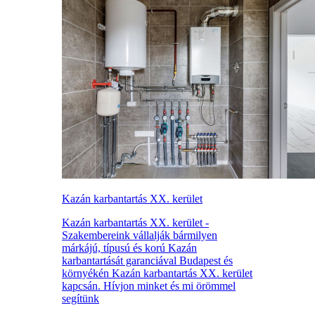
Kazán karbantartás XX. kerület
Kazán karbantartás XX. kerület -
Szakembereink vállalják bármilyen
márkájú, típusú és korú Kazán
karbantartását garanciával Budapest és
környékén Kazán karbantartás XX. kerület
kapcsán. Hívjon minket és mi örömmel
segítünk