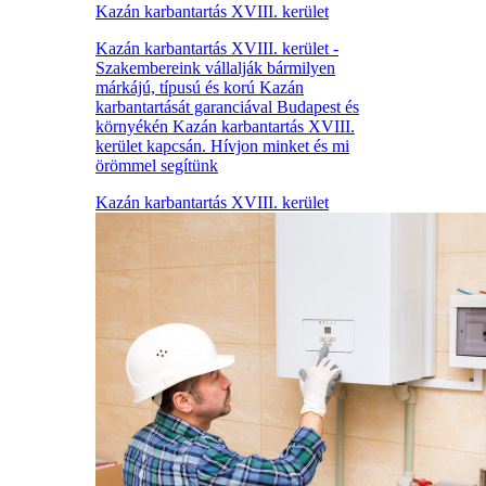
Kazán karbantartás XVIII. kerület
Kazán karbantartás XVIII. kerület -
Szakembereink vállalják bármilyen
márkájú, típusú és korú Kazán
karbantartását garanciával Budapest és
környékén Kazán karbantartás XVIII.
kerület kapcsán. Hívjon minket és mi
örömmel segítünk
Kazán karbantartás XVIII. kerület