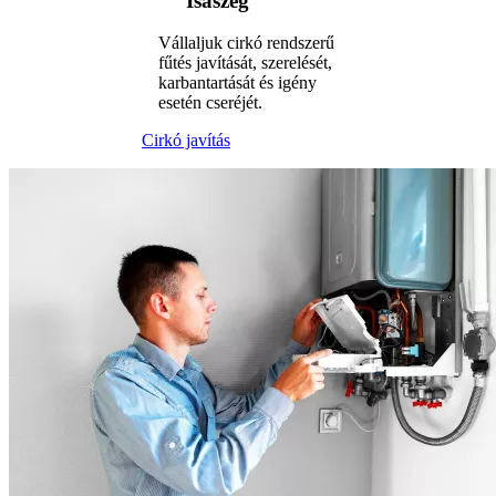
Isaszeg
Vállaljuk cirkó rendszerű
fűtés javítását, szerelését,
karbantartását és igény
esetén cseréjét.
Cirkó javítás