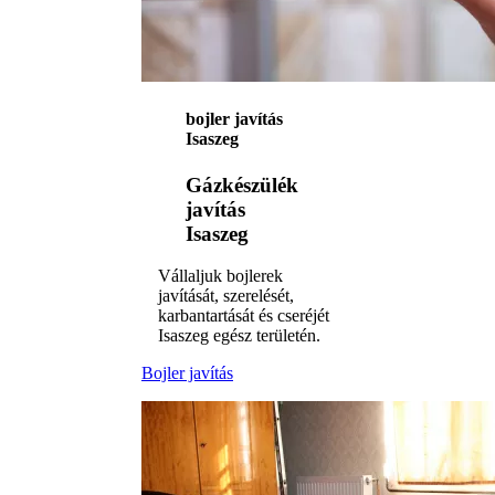
bojler javítás
Isaszeg
Gázkészülék
javítás
Isaszeg
Vállaljuk bojlerek
javítását, szerelését,
karbantartását és cseréjét
Isaszeg egész területén.
Bojler javítás