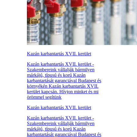
Kazán karbantartás XVII. kerület
Kazán karbantartás XVII. kerület -
Szakembereink vállalják bármilyen
márkájú, típusú és korú Kazán
karbantartását garanciával Budapest és
környékén Kazán karbantartás XVII.
kerület kapcsán. Hívjon minket és mi
örömmel segítünk
Kazán karbantartás XVII. kerület
Kazán karbantartás XVII. kerület -
Szakembereink vállalják bármilyen
márkájú, típusú és korú Kazán
karbantartását garanciával Budapest és