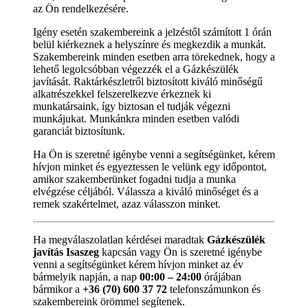
az Ön rendelkezésére.
Igény esetén szakembereink a jelzéstől számított 1 órán
belül kiérkeznek a helyszínre és megkezdik a munkát.
Szakembereink minden esetben arra törekednek, hogy a
lehető legolcsóbban végezzék el a Gázkészülék
javítását. Raktárkészletről biztosított kiváló minőségű
alkatrészekkel felszerelkezve érkeznek ki
munkatársaink, így biztosan el tudják végezni
munkájukat. Munkánkra minden esetben valódi
garanciát biztosítunk.
Ha Ön is szeretné igénybe venni a segítségünket, kérem
hívjon minket és egyeztessen le velünk egy időpontot,
amikor szakemberünket fogadni tudja a munka
elvégzése céljából. Válassza a kiváló minőséget és a
remek szakértelmet, azaz válasszon minket.
Ha megválaszolatlan kérdései maradtak
Gázkészülék
javítás Isaszeg
kapcsán vagy Ön is szeretné igénybe
venni a segítségünket kérem hívjon minket az év
bármelyik napján, a nap
00:00 – 24:00
órájában
bármikor a
+36 (70) 600 37 72
telefonszámunkon és
szakembereink örömmel segítenek.