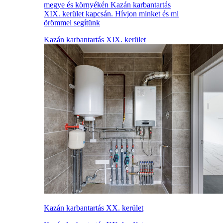
megye és környékén Kazán karbantartás
XIX. kerület kapcsán. Hívjon minket és mi
örömmel segítünk
Kazán karbantartás XIX. kerület
Kazán karbantartás XX. kerület