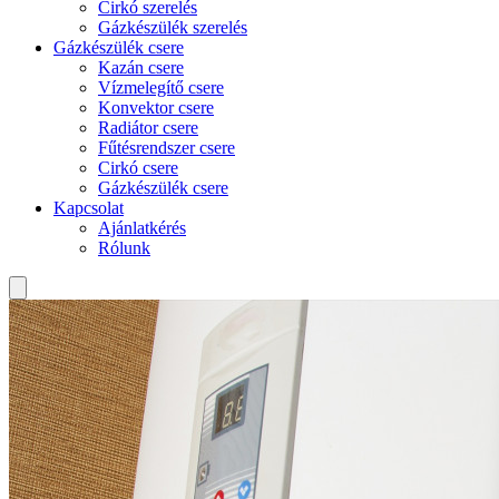
Cirkó szerelés
Gázkészülék szerelés
Gázkészülék csere
Kazán csere
Vízmelegítő csere
Konvektor csere
Radiátor csere
Fűtésrendszer csere
Cirkó csere
Gázkészülék csere
Kapcsolat
Ajánlatkérés
Rólunk