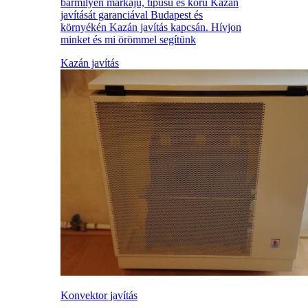
bármilyen márkájú, típusú és korú Kazán
javítását garanciával Budapest és
környékén Kazán javítás kapcsán. Hívjon
minket és mi örömmel segítünk
Kazán javítás
Konvektor javítás