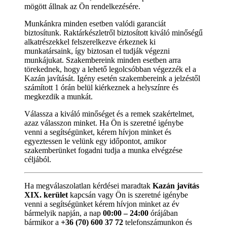
mögött állnak az Ön rendelkezésére.
Munkánkra minden esetben valódi garanciát
biztosítunk. Raktárkészletről biztosított kiváló minőségű
alkatrészekkel felszerelkezve érkeznek ki
munkatársaink, így biztosan el tudják végezni
munkájukat. Szakembereink minden esetben arra
törekednek, hogy a lehető legolcsóbban végezzék el a
Kazán javítását. Igény esetén szakembereink a jelzéstől
számított 1 órán belül kiérkeznek a helyszínre és
megkezdik a munkát.
Válassza a kiváló minőséget és a remek szakértelmet,
azaz válasszon minket. Ha Ön is szeretné igénybe
venni a segítségünket, kérem hívjon minket és
egyeztessen le velünk egy időpontot, amikor
szakemberünket fogadni tudja a munka elvégzése
céljából.
Ha megválaszolatlan kérdései maradtak
Kazán javítás
XIX. kerület
kapcsán vagy Ön is szeretné igénybe
venni a segítségünket kérem hívjon minket az év
bármelyik napján, a nap
00:00 – 24:00
órájában
bármikor a
+36 (70) 600 37 72
telefonszámunkon és