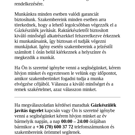
rendelkezésére.
Munkánkra minden esetben valódi garanciát
biztosítunk. Szakembereink minden esetben arra
törekednek, hogy a lehető legolcsóbban végezzék el a
Gázkészülék javítását. Raktárkészletről biztosított
kiváló minőségű alkatrészekkel felszerelkezve érkeznek
ki munkatársaink, így biztosan el tudják végezni
munkájukat. Igény esetén szakembereink a jelzéstől
számított 1 órán belül kiérkeznek a helyszínre és
megkezdik a munkát.
Ha Ön is szeretné igénybe venni a segítségünket, kérem
hívjon minket és egyeztessen le velünk egy időpontot,
amikor szakemberünket fogadni tudja a munka
elvégzése céljából. Válassza a kiváló minőséget és a
remek szakértelmet, azaz válasszon minket.
Ha megválaszolatlan kérdései maradtak
Gázkészülék
javítás ügyelet
kapcsán vagy Ön is szeretné igénybe
venni a segítségünket kérem hívjon minket az év
bármelyik napján, a nap
00:00 – 24:00
órájában
bármikor a
+36 (70) 600 37 72
telefonszámunkon és
szakembereink örömmel segítenek.