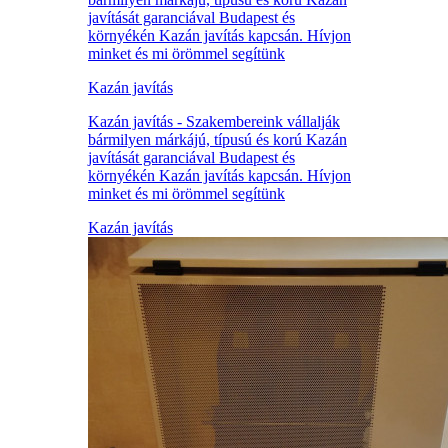
javítását garanciával Budapest és
környékén Kazán javítás kapcsán. Hívjon
minket és mi örömmel segítünk
Kazán javítás
Kazán javítás - Szakembereink vállalják
bármilyen márkájú, típusú és korú Kazán
javítását garanciával Budapest és
környékén Kazán javítás kapcsán. Hívjon
minket és mi örömmel segítünk
Kazán javítás