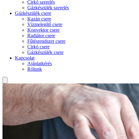
Cirkó szerelés
Gázkészülék szerelés
Gázkészülék csere
Kazán csere
Vízmelegítő csere
Konvektor csere
Radiátor csere
Fűtésrendszer csere
Cirkó csere
Gázkészülék csere
Kapcsolat
Ajánlatkérés
Rólunk