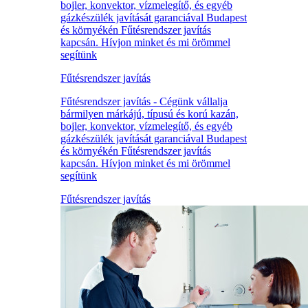
bojler, konvektor, vízmelegítő, és egyéb
gázkészülék javítását garanciával Budapest
és környékén Fűtésrendszer javítás
kapcsán. Hívjon minket és mi örömmel
segítünk
Fűtésrendszer javítás
Fűtésrendszer javítás - Cégünk vállalja
bármilyen márkájú, típusú és korú kazán,
bojler, konvektor, vízmelegítő, és egyéb
gázkészülék javítását garanciával Budapest
és környékén Fűtésrendszer javítás
kapcsán. Hívjon minket és mi örömmel
segítünk
Fűtésrendszer javítás