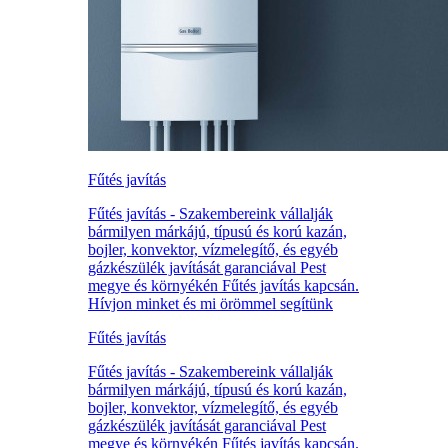
Fűtés javítás
Fűtés javítás - Szakembereink vállalják
bármilyen márkájú, típusú és korú kazán,
bojler, konvektor, vízmelegítő, és egyéb
gázkészülék javítását garanciával Pest
megye és környékén Fűtés javítás kapcsán.
Hívjon minket és mi örömmel segítünk
Fűtés javítás
Fűtés javítás - Szakembereink vállalják
bármilyen márkájú, típusú és korú kazán,
bojler, konvektor, vízmelegítő, és egyéb
gázkészülék javítását garanciával Pest
megye és környékén Fűtés javítás kapcsán.