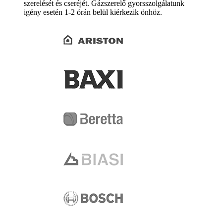
szerelését és cseréjét. Gázszerelő gyorsszolgálatunk
igény esetén 1-2 órán belül kiérkezik önhöz.