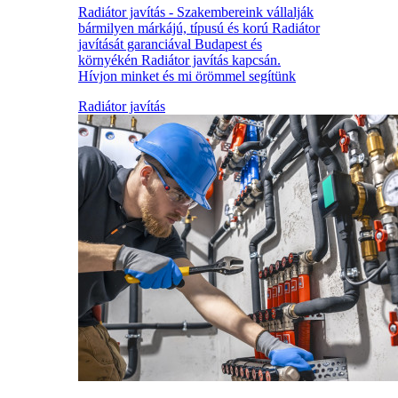
Radiátor javítás - Szakembereink vállalják
bármilyen márkájú, típusú és korú Radiátor
javítását garanciával Budapest és
környékén Radiátor javítás kapcsán.
Hívjon minket és mi örömmel segítünk
Radiátor javítás