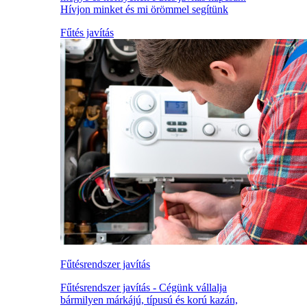
Hívjon minket és mi örömmel segítünk
Fűtés javítás
Fűtésrendszer javítás
Fűtésrendszer javítás - Cégünk vállalja
bármilyen márkájú, típusú és korú kazán,