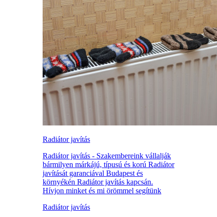
Radiátor javítás
Radiátor javítás - Szakembereink vállalják
bármilyen márkájú, típusú és korú Radiátor
javítását garanciával Budapest és
környékén Radiátor javítás kapcsán.
Hívjon minket és mi örömmel segítünk
Radiátor javítás