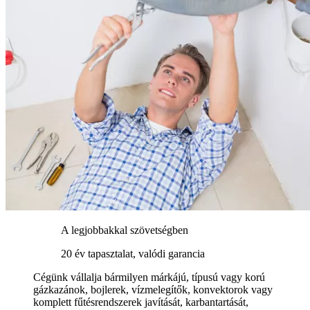
A legjobbakkal szövetségben
20 év tapasztalat, valódi garancia
Cégünk vállalja bármilyen márkájú, típusú vagy korú
gázkazánok, bojlerek, vízmelegítők, konvektorok vagy
komplett fűtésrendszerek javítását, karbantartását,