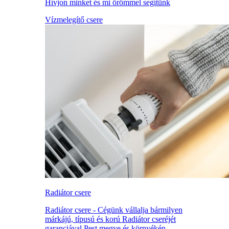
Hívjon minket és mi örömmel segítünk
Vízmelegítő csere
Radiátor csere
Radiátor csere - Cégünk vállalja bármilyen
márkájú, típusú és korú Radiátor cseréjét
garanciával Pest megye és környékén