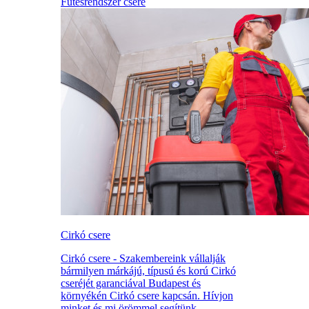
Fűtésrendszer csere
Cirkó csere
Cirkó csere - Szakembereink vállalják
bármilyen márkájú, típusú és korú Cirkó
cseréjét garanciával Budapest és
környékén Cirkó csere kapcsán. Hívjon
minket és mi örömmel segítünk