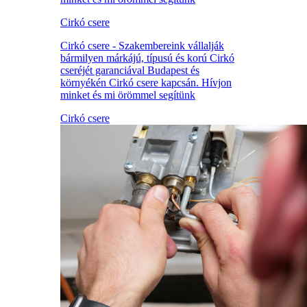
Cirkó csere
Cirkó csere - Szakembereink vállalják
bármilyen márkájú, típusú és korú Cirkó
cseréjét garanciával Budapest és
környékén Cirkó csere kapcsán. Hívjon
minket és mi örömmel segítünk
Cirkó csere