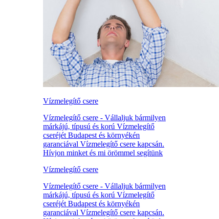
Vízmelegítő csere
Vízmelegítő csere - Vállaljuk bármilyen
márkájú, típusú és korú Vízmelegítő
cseréjét Budapest és környékén
garanciával Vízmelegítő csere kapcsán.
Hívjon minket és mi örömmel segítünk
Vízmelegítő csere
Vízmelegítő csere - Vállaljuk bármilyen
márkájú, típusú és korú Vízmelegítő
cseréjét Budapest és környékén
garanciával Vízmelegítő csere kapcsán.