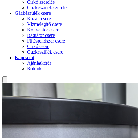
Cirkó szerelés
Gázkészülék szerelés
Gázkészülék csere
Kazán csere
Vízmelegítő csere
Konvektor csere
Radiátor csere
Fűtésrendszer csere
Cirkó csere
Gázkészülék csere
Kapcsolat
Ajánlatkérés
Rólunk