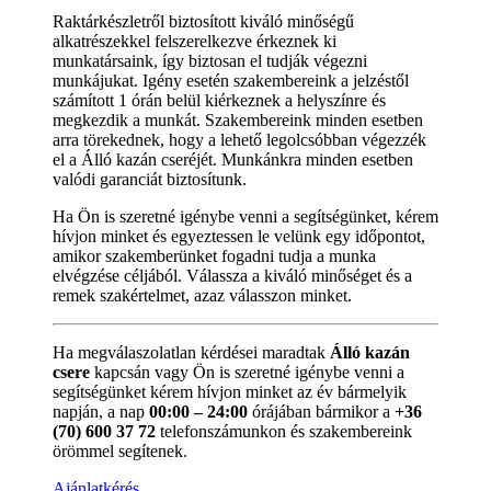
Raktárkészletről biztosított kiváló minőségű
alkatrészekkel felszerelkezve érkeznek ki
munkatársaink, így biztosan el tudják végezni
munkájukat. Igény esetén szakembereink a jelzéstől
számított 1 órán belül kiérkeznek a helyszínre és
megkezdik a munkát. Szakembereink minden esetben
arra törekednek, hogy a lehető legolcsóbban végezzék
el a Álló kazán cseréjét. Munkánkra minden esetben
valódi garanciát biztosítunk.
Ha Ön is szeretné igénybe venni a segítségünket, kérem
hívjon minket és egyeztessen le velünk egy időpontot,
amikor szakemberünket fogadni tudja a munka
elvégzése céljából. Válassza a kiváló minőséget és a
remek szakértelmet, azaz válasszon minket.
Ha megválaszolatlan kérdései maradtak
Álló kazán
csere
kapcsán vagy Ön is szeretné igénybe venni a
segítségünket kérem hívjon minket az év bármelyik
napján, a nap
00:00 – 24:00
órájában bármikor a
+36
(70) 600 37 72
telefonszámunkon és szakembereink
örömmel segítenek.
Ajánlatkérés