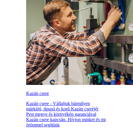
Kazán csere
Kazán csere - Vállaljuk bármilyen
márkájú, típusú és korú Kazán cseréjét
Pest megye és környékén garanciával
Kazán csere kapcsán. Hívjon minket és mi
örömmel segítünk