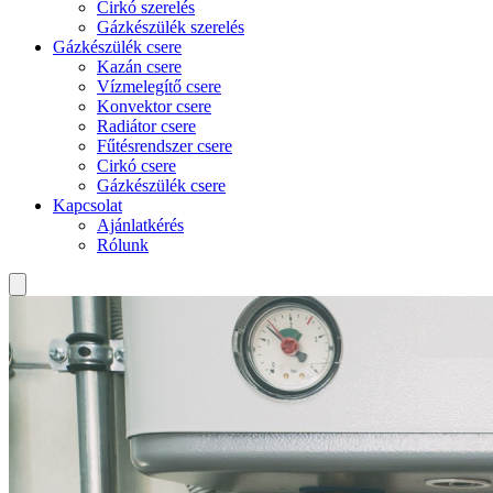
Cirkó szerelés
Gázkészülék szerelés
Gázkészülék csere
Kazán csere
Vízmelegítő csere
Konvektor csere
Radiátor csere
Fűtésrendszer csere
Cirkó csere
Gázkészülék csere
Kapcsolat
Ajánlatkérés
Rólunk