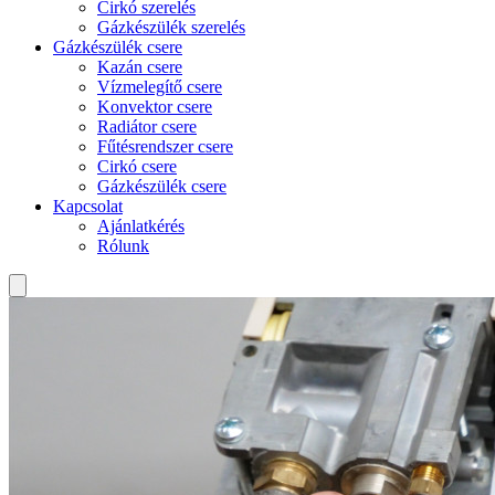
Cirkó szerelés
Gázkészülék szerelés
Gázkészülék csere
Kazán csere
Vízmelegítő csere
Konvektor csere
Radiátor csere
Fűtésrendszer csere
Cirkó csere
Gázkészülék csere
Kapcsolat
Ajánlatkérés
Rólunk