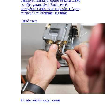
bármilyen márkájú, típusú és korú Cirkó
cseréjét garanciával Budapest és
környékén Cirkó csere kapcsán. Hívjon
minket és mi örömmel segítünk
Cirkó csere
Kondenzációs kazán csere