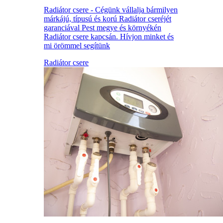
Radiátor csere - Cégünk vállalja bármilyen
márkájú, típusú és korú Radiátor cseréjét
garanciával Pest megye és környékén
Radiátor csere kapcsán. Hívjon minket és
mi örömmel segítünk
Radiátor csere