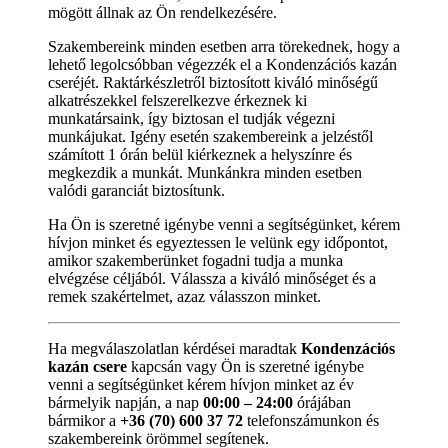
mögött állnak az Ön rendelkezésére.
Szakembereink minden esetben arra törekednek, hogy a
lehető legolcsóbban végezzék el a Kondenzációs kazán
cseréjét. Raktárkészletről biztosított kiváló minőségű
alkatrészekkel felszerelkezve érkeznek ki
munkatársaink, így biztosan el tudják végezni
munkájukat. Igény esetén szakembereink a jelzéstől
számított 1 órán belül kiérkeznek a helyszínre és
megkezdik a munkát. Munkánkra minden esetben
valódi garanciát biztosítunk.
Ha Ön is szeretné igénybe venni a segítségünket, kérem
hívjon minket és egyeztessen le velünk egy időpontot,
amikor szakemberünket fogadni tudja a munka
elvégzése céljából. Válassza a kiváló minőséget és a
remek szakértelmet, azaz válasszon minket.
Ha megválaszolatlan kérdései maradtak
Kondenzációs
kazán csere
kapcsán vagy Ön is szeretné igénybe
venni a segítségünket kérem hívjon minket az év
bármelyik napján, a nap
00:00 – 24:00
órájában
bármikor a
+36 (70) 600 37 72
telefonszámunkon és
szakembereink örömmel segítenek.