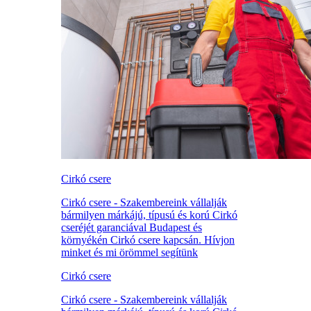
Cirkó csere
Cirkó csere - Szakembereink vállalják
bármilyen márkájú, típusú és korú Cirkó
cseréjét garanciával Budapest és
környékén Cirkó csere kapcsán. Hívjon
minket és mi örömmel segítünk
Cirkó csere
Cirkó csere - Szakembereink vállalják