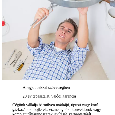
A legjobbakkal szövetségben
20 év tapasztalat, valódi garancia
Cégünk vállalja bármilyen márkájú, típusú vagy korú
gázkazánok, bojlerek, vízmelegítők, konvektorok vagy
komplett fűtésrendszerek javítását, karbantartását,