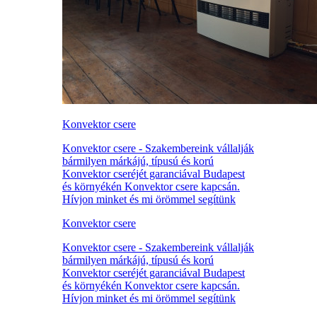
Konvektor csere
Konvektor csere - Szakembereink vállalják
bármilyen márkájú, típusú és korú
Konvektor cseréjét garanciával Budapest
és környékén Konvektor csere kapcsán.
Hívjon minket és mi örömmel segítünk
Konvektor csere
Konvektor csere - Szakembereink vállalják
bármilyen márkájú, típusú és korú
Konvektor cseréjét garanciával Budapest
és környékén Konvektor csere kapcsán.
Hívjon minket és mi örömmel segítünk