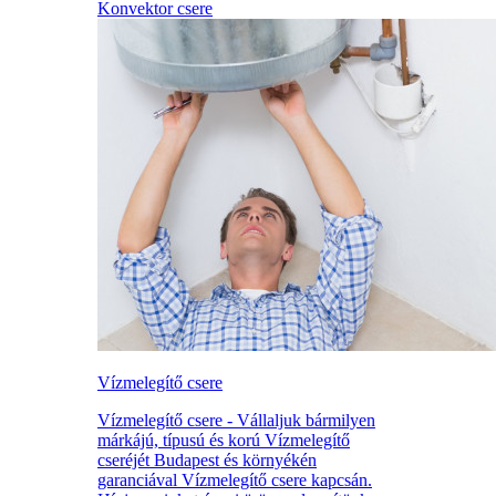
Konvektor csere
Vízmelegítő csere
Vízmelegítő csere - Vállaljuk bármilyen
márkájú, típusú és korú Vízmelegítő
cseréjét Budapest és környékén
garanciával Vízmelegítő csere kapcsán.