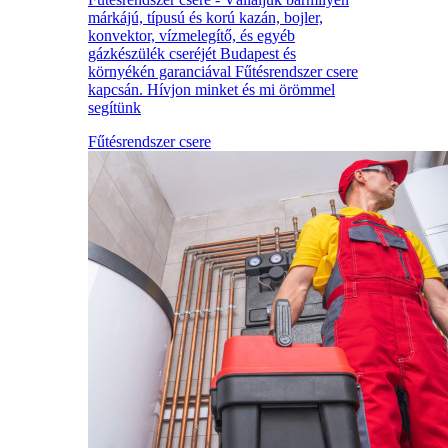
márkájú, típusú és korú kazán, bojler,
konvektor, vízmelegítő, és egyéb
gázkészülék cseréjét Budapest és
környékén garanciával Fűtésrendszer csere
kapcsán. Hívjon minket és mi örömmel
segítünk
Fűtésrendszer csere