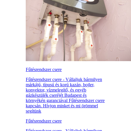
Fűtésrendszer csere
Fűtésrendszer csere - Vállaljuk bármilyen
márkájú, típusú és korú kazán, bojler,
konvektor, vízmelegítő, és egyéb
gázkészülék cseréjét Budapest és
környékén garanciával Fűtésrendszer csere
kapcsán. Hívjon minket és mi örömmel
segítünk
Fűtésrendszer csere
Fűtésrendszer csere - Vállaljuk bármilyen