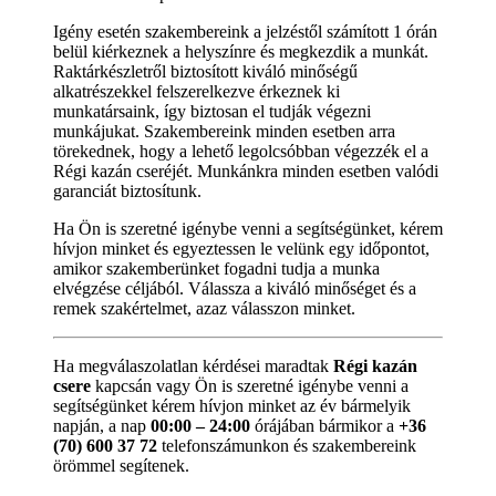
Igény esetén szakembereink a jelzéstől számított 1 órán
belül kiérkeznek a helyszínre és megkezdik a munkát.
Raktárkészletről biztosított kiváló minőségű
alkatrészekkel felszerelkezve érkeznek ki
munkatársaink, így biztosan el tudják végezni
munkájukat. Szakembereink minden esetben arra
törekednek, hogy a lehető legolcsóbban végezzék el a
Régi kazán cseréjét. Munkánkra minden esetben valódi
garanciát biztosítunk.
Ha Ön is szeretné igénybe venni a segítségünket, kérem
hívjon minket és egyeztessen le velünk egy időpontot,
amikor szakemberünket fogadni tudja a munka
elvégzése céljából. Válassza a kiváló minőséget és a
remek szakértelmet, azaz válasszon minket.
Ha megválaszolatlan kérdései maradtak
Régi kazán
csere
kapcsán vagy Ön is szeretné igénybe venni a
segítségünket kérem hívjon minket az év bármelyik
napján, a nap
00:00 – 24:00
órájában bármikor a
+36
(70) 600 37 72
telefonszámunkon és szakembereink
örömmel segítenek.