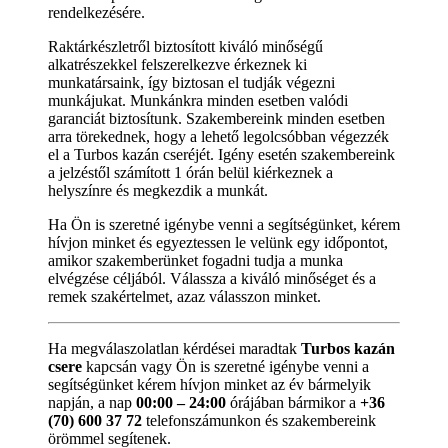
rendelkezésére.
Raktárkészletről biztosított kiváló minőségű
alkatrészekkel felszerelkezve érkeznek ki
munkatársaink, így biztosan el tudják végezni
munkájukat. Munkánkra minden esetben valódi
garanciát biztosítunk. Szakembereink minden esetben
arra törekednek, hogy a lehető legolcsóbban végezzék
el a Turbos kazán cseréjét. Igény esetén szakembereink
a jelzéstől számított 1 órán belül kiérkeznek a
helyszínre és megkezdik a munkát.
Ha Ön is szeretné igénybe venni a segítségünket, kérem
hívjon minket és egyeztessen le velünk egy időpontot,
amikor szakemberünket fogadni tudja a munka
elvégzése céljából. Válassza a kiváló minőséget és a
remek szakértelmet, azaz válasszon minket.
Ha megválaszolatlan kérdései maradtak
Turbos kazán
csere
kapcsán vagy Ön is szeretné igénybe venni a
segítségünket kérem hívjon minket az év bármelyik
napján, a nap
00:00 – 24:00
órájában bármikor a
+36
(70) 600 37 72
telefonszámunkon és szakembereink
örömmel segítenek.