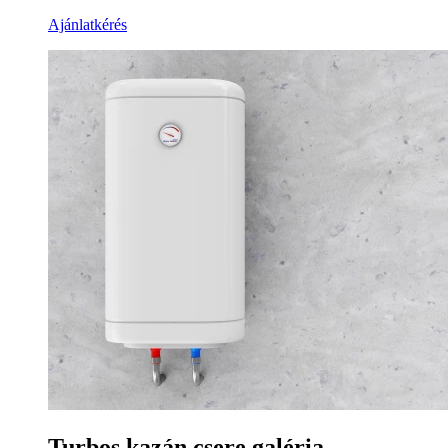
Ajánlatkérés
Turbos kazán csere galéria