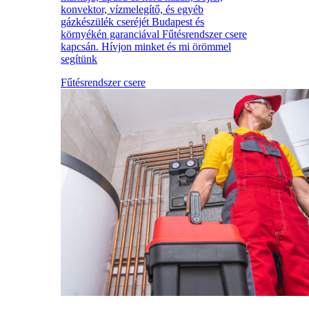
konvektor, vízmelegítő, és egyéb
gázkészülék cseréjét Budapest és
környékén garanciával Fűtésrendszer csere
kapcsán. Hívjon minket és mi örömmel
segítünk
Fűtésrendszer csere