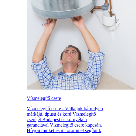
Vízmelegítő csere
Vízmelegítő csere - Vállaljuk bármilyen
márkájú, típusú és korú Vízmelegítő
cseréjét Budapest és környékén
garanciával Vízmelegítő csere kapcsán.
Hívjon minket és mi örömmel segítünk