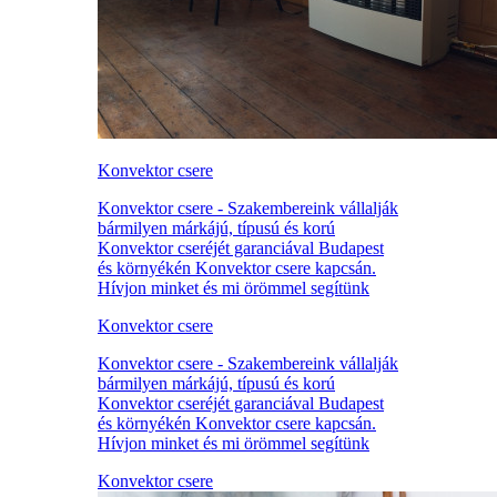
Konvektor csere
Konvektor csere - Szakembereink vállalják
bármilyen márkájú, típusú és korú
Konvektor cseréjét garanciával Budapest
és környékén Konvektor csere kapcsán.
Hívjon minket és mi örömmel segítünk
Konvektor csere
Konvektor csere - Szakembereink vállalják
bármilyen márkájú, típusú és korú
Konvektor cseréjét garanciával Budapest
és környékén Konvektor csere kapcsán.
Hívjon minket és mi örömmel segítünk
Konvektor csere