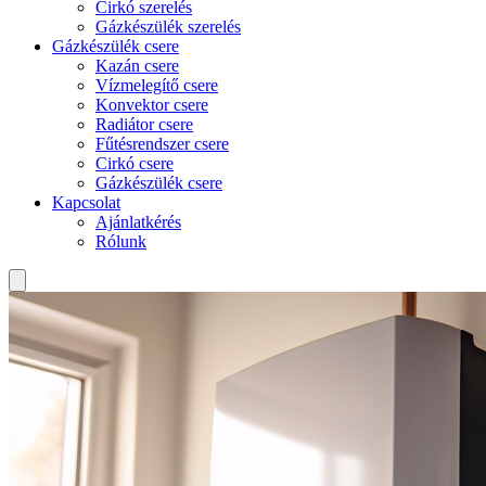
Cirkó szerelés
Gázkészülék szerelés
Gázkészülék csere
Kazán csere
Vízmelegítő csere
Konvektor csere
Radiátor csere
Fűtésrendszer csere
Cirkó csere
Gázkészülék csere
Kapcsolat
Ajánlatkérés
Rólunk