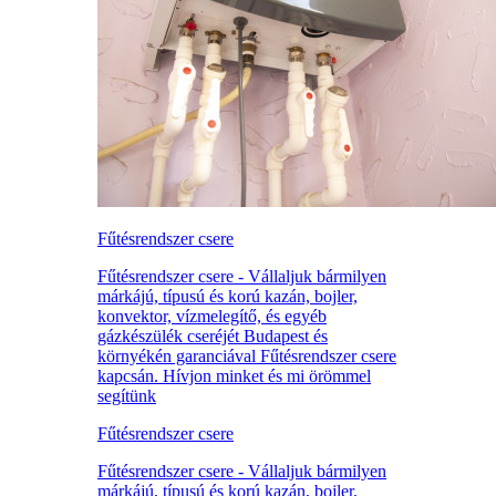
Fűtésrendszer csere
Fűtésrendszer csere - Vállaljuk bármilyen
márkájú, típusú és korú kazán, bojler,
konvektor, vízmelegítő, és egyéb
gázkészülék cseréjét Budapest és
környékén garanciával Fűtésrendszer csere
kapcsán. Hívjon minket és mi örömmel
segítünk
Fűtésrendszer csere
Fűtésrendszer csere - Vállaljuk bármilyen
márkájú, típusú és korú kazán, bojler,