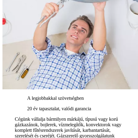
A legjobbakkal szövetségben
20 év tapasztalat, valódi garancia
Cégünk vállalja bármilyen márkájú, típusú vagy korú
gázkazánok, bojlerek, vízmelegítők, konvektorok vagy
komplett fűtésrendszerek javítását, karbantartását,
szerelését és cseréjét. Gázszerelő gyorsszolgálatunk