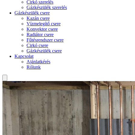
Cirkó szerelés
Gázkészülék szerelés
Gázkészülék csere
Kazán csere
Vízmelegítő csere
Konvektor csere
Radiátor csere
Fűtésrendszer csere
Cirkó csere
Gázkészülék csere
Kapcsolat
Ajánlatkérés
Rólunk