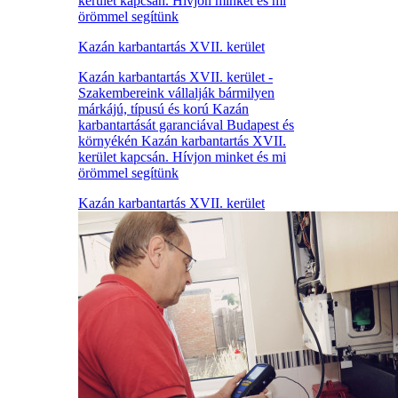
kerület kapcsán. Hívjon minket és mi
örömmel segítünk
Kazán karbantartás XVII. kerület
Kazán karbantartás XVII. kerület -
Szakembereink vállalják bármilyen
márkájú, típusú és korú Kazán
karbantartását garanciával Budapest és
környékén Kazán karbantartás XVII.
kerület kapcsán. Hívjon minket és mi
örömmel segítünk
Kazán karbantartás XVII. kerület