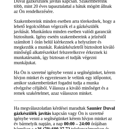
Duval gázkészülék javítás kapcsán. Szakembereink
több, mint 20 éves tapasztalattal a hátuk mögött állnak
az Ön rendelkezésére.
Szakembereink minden esetben arra törekednek, hogy a
lehető legolcsóbban végezzék el a gázkészülék
javítását. Munkánkra minden esetben valódi garanciát
biztosítunk. Igény esetén szakembereink a jelzéstől
számított 1 órán belül kiérkeznek a helyszínre és
megkezdik a munkát. Raktárkészletről biztosított kiváló
minőségű alkatrészekkel felszerelkezve érkeznek ki
munkatársaink, így biztosan el tudják végezni
munkájukat.
Ha Ön is szeretné igénybe venni a segítségünket, kérem
hívjon minket és egyeztessen le velünk egy időpontot,
amikor szakemberünket fogadni tudja a munka
elvégzése céljából. Válassza a kiváló minőséget és a
remek szakértelmet, azaz válasszon minket.
Ha megválaszolatlan kérdései maradtak
Saunier Duval
gázkészülék javítás
kapcsán vagy Ön is szeretné
igénybe venni a segítségünket kérem hívjon minket az
év bármelyik napján, a nap
00:00 – 24:00
órájában
bármikor a
+36 (70) 600 37 72
telefonszámunkon és