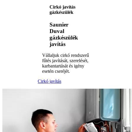
Cirkó javítás
gázkészülék
Saunier
Duval
gázkészülék
javítás
Vállaljuk cirkó rendszerű
fűtés javítását, szerelését,
karbantartását és igény
esetén cseréjét.
Cirkó javítás