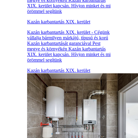
megye és környékén Kazán karbantartás
XIX. kerület kapcsán. Hívjon minket és mi
örömmel segítünk
Kazán karbantartás XIX. kerület
Kazán karbantartás XIX. kerület - Cégünk
vállalja bármilyen márkájú, típusú és korú
Kazán karbantartását garanciával Pest
megye és környékén Kazán karbantartás
XIX. kerület kapcsán. Hívjon minket és mi
örömmel segítünk
Kazán karbantartás XIX. kerület