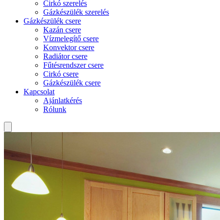
Cirkó szerelés
Gázkészülék szerelés
Gázkészülék csere
Kazán csere
Vízmelegítő csere
Konvektor csere
Radiátor csere
Fűtésrendszer csere
Cirkó csere
Gázkészülék csere
Kapcsolat
Ajánlatkérés
Rólunk