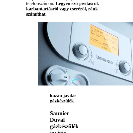
telefonszámon.
Legyen szó javításról,
karbantartásról vagy cseréről, ránk
számíthat.
kazán javítás
gázkészülék
Saunier
Duval
gázkészülék
javítás