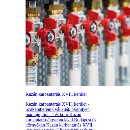
Kazán karbantartás XVII. kerület
Kazán karbantartás XVII. kerület -
Szakembereink vállalják bármilyen
márkájú, típusú és korú Kazán
karbantartását garanciával Budapest és
környékén Kazán karbantartás XVII.