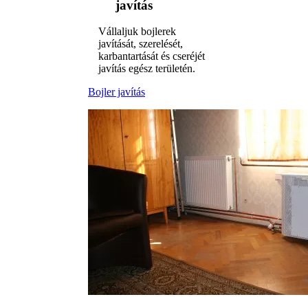
javítás
Vállaljuk bojlerek
javítását, szerelését,
karbantartását és cseréjét
javítás egész területén.
Bojler javítás