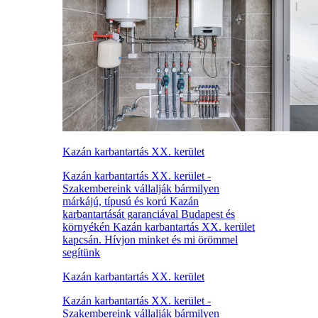
Kazán karbantartás XX. kerület
Kazán karbantartás XX. kerület -
Szakembereink vállalják bármilyen
márkájú, típusú és korú Kazán
karbantartását garanciával Budapest és
környékén Kazán karbantartás XX. kerület
kapcsán. Hívjon minket és mi örömmel
segítünk
Kazán karbantartás XX. kerület
Kazán karbantartás XX. kerület -
Szakembereink vállalják bármilyen