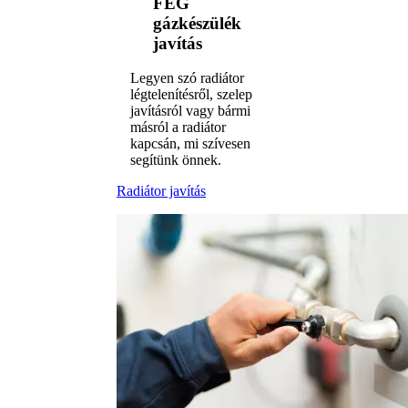
FÉG
gázkészülék
javítás
Legyen szó radiátor
légtelenítésről, szelep
javításról vagy bármi
másról a radiátor
kapcsán, mi szívesen
segítünk önnek.
Radiátor javítás