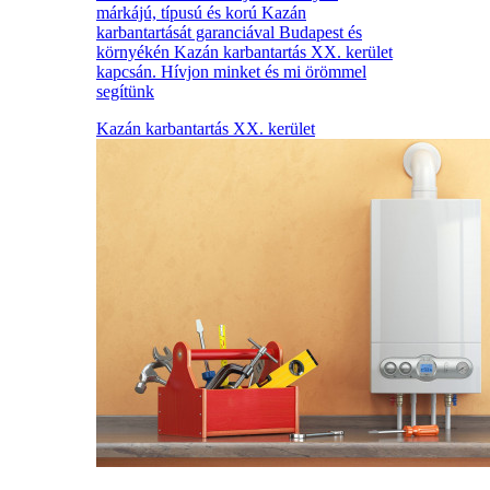
márkájú, típusú és korú Kazán
karbantartását garanciával Budapest és
környékén Kazán karbantartás XX. kerület
kapcsán. Hívjon minket és mi örömmel
segítünk
Kazán karbantartás XX. kerület