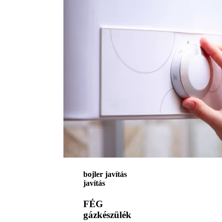
bojler javítás
javítás
FÉG
gázkészülék