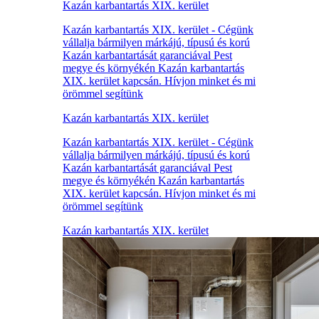
Kazán karbantartás XIX. kerület
Kazán karbantartás XIX. kerület - Cégünk
vállalja bármilyen márkájú, típusú és korú
Kazán karbantartását garanciával Pest
megye és környékén Kazán karbantartás
XIX. kerület kapcsán. Hívjon minket és mi
örömmel segítünk
Kazán karbantartás XIX. kerület
Kazán karbantartás XIX. kerület - Cégünk
vállalja bármilyen márkájú, típusú és korú
Kazán karbantartását garanciával Pest
megye és környékén Kazán karbantartás
XIX. kerület kapcsán. Hívjon minket és mi
örömmel segítünk
Kazán karbantartás XIX. kerület