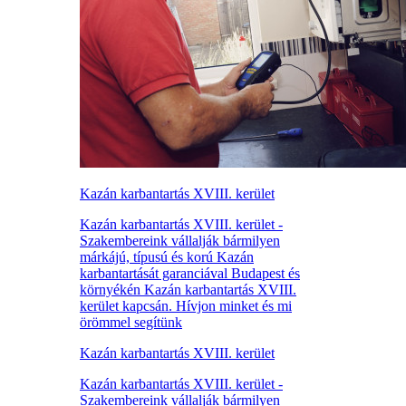
Kazán karbantartás XVIII. kerület
Kazán karbantartás XVIII. kerület -
Szakembereink vállalják bármilyen
márkájú, típusú és korú Kazán
karbantartását garanciával Budapest és
környékén Kazán karbantartás XVIII.
kerület kapcsán. Hívjon minket és mi
örömmel segítünk
Kazán karbantartás XVIII. kerület
Kazán karbantartás XVIII. kerület -
Szakembereink vállalják bármilyen