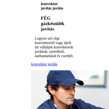
konvektor
javítás javítás
FÉG
gázkészülék
javítás
Legyen szó régi
konvektorról vagy újról
mi vállaljuk konvektorok
javítását, szerelését,
karbantartását és cseréjét.
konvektor javítás