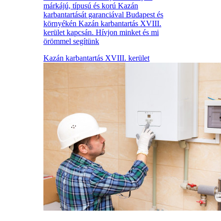
márkájú, típusú és korú Kazán
karbantartását garanciával Budapest és
környékén Kazán karbantartás XVIII.
kerület kapcsán. Hívjon minket és mi
örömmel segítünk
Kazán karbantartás XVIII. kerület