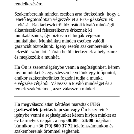
rendelkezésére.
Szakembereink minden esetben arra törekednek, hogy a
lehető legolcsóbban végezzék el a FÉG gázkészülék
javítását. Raktárkészletről biztosított kiváló minőségű
alkatrészekkel felszerelkezve érkeznek ki
munkatársaink, így biztosan el tudják végezni
munkájukat. Munkánkra minden esetben valódi
garanciát biztosítunk. Igény esetén szakembereink a
jelzéstől számított 1 órán belül kiérkeznek a helyszínre
és megkezdik a munkát.
Ha Ön is szeretné igénybe venni a segítségünket, kérem
hívjon minket és egyeztessen le velünk egy időpontot,
amikor szakemberünket fogadni tudja a munka
elvégzése céljából. Válassza a kiváló minőséget és a
remek szakértelmet, azaz válasszon minket.
Ha megválaszolatlan kérdései maradtak
FÉG
gázkészülék javítás
kapcsán vagy Ön is szeretné
igénybe venni a segítségünket kérem hívjon minket az
év bármelyik napján, a nap
00:00 – 24:00
órájában
bármikor a
+36 (70) 600 37 72
telefonszámunkon és
szakembereink örömmel segítenek.