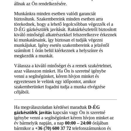
állnak az Ön rendelkezésére.
Munkánkra minden esetben valódi garanciát
biztosítunk. Szakembereink minden esetben arra
törekednek, hogy a lehető legolcsóbban végezzék el a
D-ÉG gázkészülék javítását. Raktárkészletről biztosított
kiváló minőségű alkatrészekkel felszerelkezve érkeznek
ki munkatársaink, így biztosan el tudják végezni
munkájukat. Igény esetén szakembereink a jelzéstől
számított 1 órán belül kiérkeznek a helyszínre és
megkezdik a munkát.
Válassza a kiváló minőséget és a remek szakértelmet,
azaz válasszon minket. Ha Ön is szeretné igénybe
venni a segítségünket, kérem hívjon minket és
egyeztessen le velünk egy időpontot, amikor
szakemberünket fogadni tudja a munka elvégzése
céljából.
Ha megválaszolatlan kérdései maradtak
D-ÉG
gázkészülék javítás
kapcsán vagy Ön is szeretné
igénybe venni a segítségünket kérem hívjon minket az
év bármelyik napján, a nap
00:00 – 24:00
órájában
bármikor a
+36 (70) 600 37 72
telefonszámunkon és