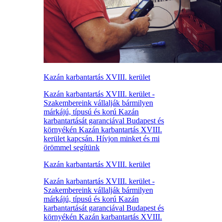
Kazán karbantartás XVIII. kerület
Kazán karbantartás XVIII. kerület -
Szakembereink vállalják bármilyen
márkájú, típusú és korú Kazán
karbantartását garanciával Budapest és
környékén Kazán karbantartás XVIII.
kerület kapcsán. Hívjon minket és mi
örömmel segítünk
Kazán karbantartás XVIII. kerület
Kazán karbantartás XVIII. kerület -
Szakembereink vállalják bármilyen
márkájú, típusú és korú Kazán
karbantartását garanciával Budapest és
környékén Kazán karbantartás XVIII.