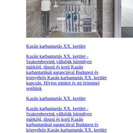
Kazán karbantartás XX. kerület
Kazán karbantartás XX. kerület -
Szakembereink vállalják bármilyen
márkájú, típusú és korú Kazán
karbantartását garanciával Budapest és
környékén Kazán karbantartás XX. kerület
kapcsán. Hívjon minket és mi örömmel
segítünk
Kazán karbantartás XX. kerület
Kazán karbantartás XX. kerület -
Szakembereink vállalják bármilyen
márkájú, típusú és korú Kazán
karbantartását garanciával Budapest és
környékén Kazán karbantartás XX. kerület