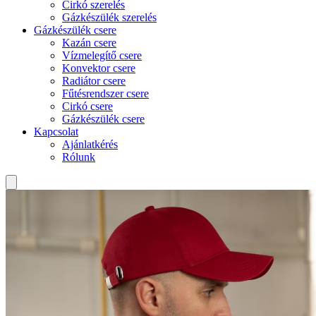
Cirkó szerelés
Gázkészülék szerelés
Gázkészülék csere
Kazán csere
Vízmelegítő csere
Konvektor csere
Radiátor csere
Fűtésrendszer csere
Cirkó csere
Gázkészülék csere
Kapcsolat
Ajánlatkérés
Rólunk