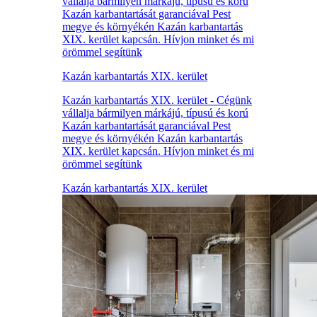
vállalja bármilyen márkájú, típusú és korú
Kazán karbantartását garanciával Pest
megye és környékén Kazán karbantartás
XIX. kerület kapcsán. Hívjon minket és mi
örömmel segítünk
Kazán karbantartás XIX. kerület
Kazán karbantartás XIX. kerület - Cégünk
vállalja bármilyen márkájú, típusú és korú
Kazán karbantartását garanciával Pest
megye és környékén Kazán karbantartás
XIX. kerület kapcsán. Hívjon minket és mi
örömmel segítünk
Kazán karbantartás XIX. kerület