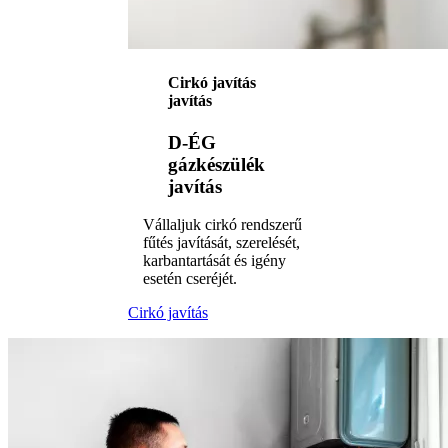
Cirkó javítás
javítás
D-ÉG
gázkészülék
javítás
Vállaljuk cirkó rendszerű
fűtés javítását, szerelését,
karbantartását és igény
esetén cseréjét.
Cirkó javítás