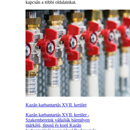
kapcsán a többi oldalainkat.
Kazán karbantartás XVII. kerület
Kazán karbantartás XVII. kerület -
Szakembereink vállalják bármilyen
márkájú, típusú és korú Kazán