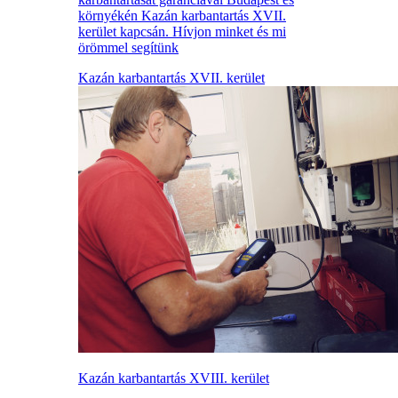
környékén Kazán karbantartás XVII.
kerület kapcsán. Hívjon minket és mi
örömmel segítünk
Kazán karbantartás XVII. kerület
Kazán karbantartás XVIII. kerület