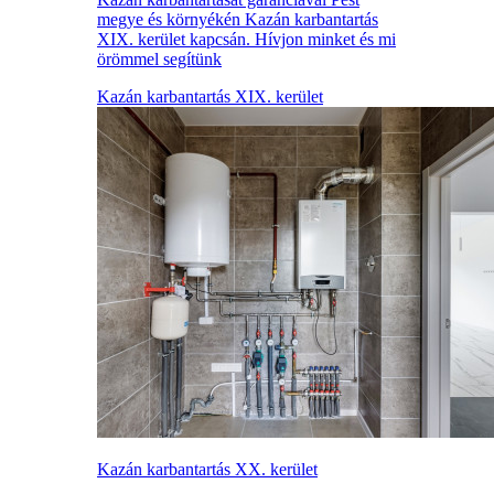
megye és környékén Kazán karbantartás
XIX. kerület kapcsán. Hívjon minket és mi
örömmel segítünk
Kazán karbantartás XIX. kerület
Kazán karbantartás XX. kerület