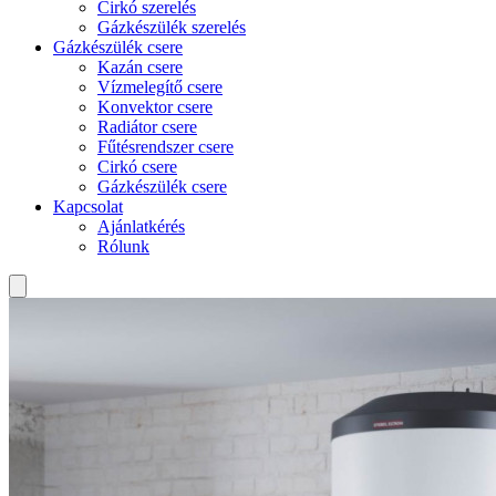
Cirkó szerelés
Gázkészülék szerelés
Gázkészülék csere
Kazán csere
Vízmelegítő csere
Konvektor csere
Radiátor csere
Fűtésrendszer csere
Cirkó csere
Gázkészülék csere
Kapcsolat
Ajánlatkérés
Rólunk