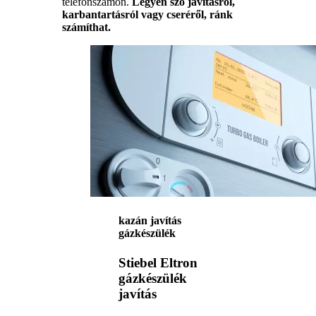
telefonszámon.
Legyen szó javításról,
karbantartásról vagy cseréről, ránk
számíthat.
kazán javítás
gázkészülék
Stiebel Eltron
gázkészülék
javítás