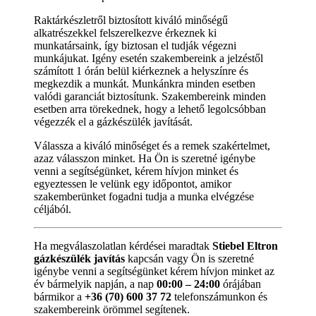
Raktárkészletről biztosított kiváló minőségű
alkatrészekkel felszerelkezve érkeznek ki
munkatársaink, így biztosan el tudják végezni
munkájukat. Igény esetén szakembereink a jelzéstől
számított 1 órán belül kiérkeznek a helyszínre és
megkezdik a munkát. Munkánkra minden esetben
valódi garanciát biztosítunk. Szakembereink minden
esetben arra törekednek, hogy a lehető legolcsóbban
végezzék el a gázkészülék javítását.
Válassza a kiváló minőséget és a remek szakértelmet,
azaz válasszon minket. Ha Ön is szeretné igénybe
venni a segítségünket, kérem hívjon minket és
egyeztessen le velünk egy időpontot, amikor
szakemberünket fogadni tudja a munka elvégzése
céljából.
Ha megválaszolatlan kérdései maradtak
Stiebel Eltron
gázkészülék javítás
kapcsán vagy Ön is szeretné
igénybe venni a segítségünket kérem hívjon minket az
év bármelyik napján, a nap
00:00 – 24:00
órájában
bármikor a
+36 (70) 600 37 72
telefonszámunkon és
szakembereink örömmel segítenek.