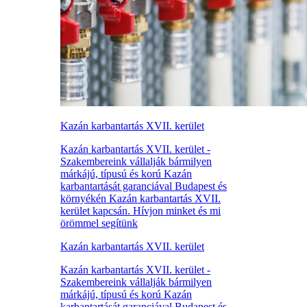
Kazán karbantartás XVII. kerület
Kazán karbantartás XVII. kerület -
Szakembereink vállalják bármilyen
márkájú, típusú és korú Kazán
karbantartását garanciával Budapest és
környékén Kazán karbantartás XVII.
kerület kapcsán. Hívjon minket és mi
örömmel segítünk
Kazán karbantartás XVII. kerület
Kazán karbantartás XVII. kerület -
Szakembereink vállalják bármilyen
márkájú, típusú és korú Kazán
karbantartását garanciával Budapest és