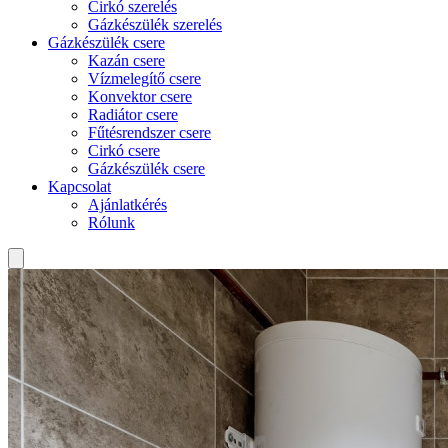
Cirkó szerelés
Gázkészülék szerelés
Gázkészülék csere
Kazán csere
Vízmelegítő csere
Konvektor csere
Radiátor csere
Fűtésrendszer csere
Cirkó csere
Gázkészülék csere
Kapcsolat
Ajánlatkérés
Rólunk