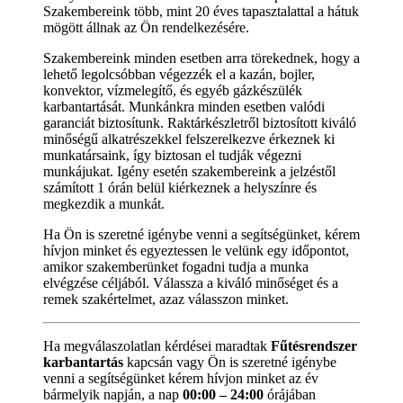
Szakembereink több, mint 20 éves tapasztalattal a hátuk
mögött állnak az Ön rendelkezésére.
Szakembereink minden esetben arra törekednek, hogy a
lehető legolcsóbban végezzék el a kazán, bojler,
konvektor, vízmelegítő, és egyéb gázkészülék
karbantartását. Munkánkra minden esetben valódi
garanciát biztosítunk. Raktárkészletről biztosított kiváló
minőségű alkatrészekkel felszerelkezve érkeznek ki
munkatársaink, így biztosan el tudják végezni
munkájukat. Igény esetén szakembereink a jelzéstől
számított 1 órán belül kiérkeznek a helyszínre és
megkezdik a munkát.
Ha Ön is szeretné igénybe venni a segítségünket, kérem
hívjon minket és egyeztessen le velünk egy időpontot,
amikor szakemberünket fogadni tudja a munka
elvégzése céljából. Válassza a kiváló minőséget és a
remek szakértelmet, azaz válasszon minket.
Ha megválaszolatlan kérdései maradtak
Fűtésrendszer
karbantartás
kapcsán vagy Ön is szeretné igénybe
venni a segítségünket kérem hívjon minket az év
bármelyik napján, a nap
00:00 – 24:00
órájában