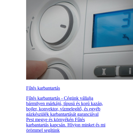
Fűtés karbantartás
Fűtés karbantartás - Cégünk vállalja
bármilyen márkájú, típusú és korú kazán,
bojler, konvektor, vízmelegítő, és egyéb
gázkészülék karbantartását garanciával
Pest megye és környékén Fűtés
karbantartás kapcsán. Hívjon minket és mi
örömmel segítünk