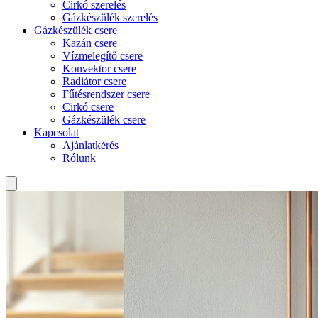
Cirkó szerelés
Gázkészülék szerelés
Gázkészülék csere
Kazán csere
Vízmelegítő csere
Konvektor csere
Radiátor csere
Fűtésrendszer csere
Cirkó csere
Gázkészülék csere
Kapcsolat
Ajánlatkérés
Rólunk