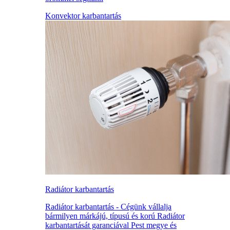
Konvektor karbantartás
Radiátor karbantartás
Radiátor karbantartás - Cégünk vállalja
bármilyen márkájú, típusú és korú Radiátor
karbantartását garanciával Pest megye és