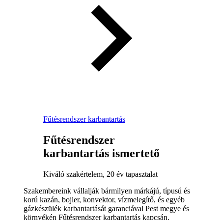
Fűtésrendszer karbantartás
Fűtésrendszer
karbantartás ismertető
Kiváló szakértelem, 20 év tapasztalat
Szakembereink vállalják bármilyen márkájú, típusú és
korú kazán, bojler, konvektor, vízmelegítő, és egyéb
gázkészülék karbantartását garanciával Pest megye és
környékén Fűtésrendszer karbantartás kapcsán.