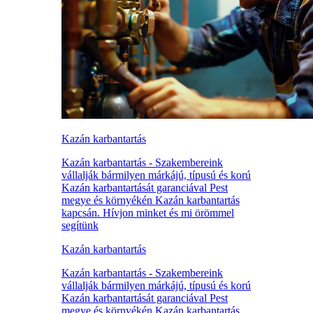
Kazán karbantartás
Kazán karbantartás - Szakembereink
vállalják bármilyen márkájú, típusú és korú
Kazán karbantartását garanciával Pest
megye és környékén Kazán karbantartás
kapcsán. Hívjon minket és mi örömmel
segítünk
Kazán karbantartás
Kazán karbantartás - Szakembereink
vállalják bármilyen márkájú, típusú és korú
Kazán karbantartását garanciával Pest
megye és környékén Kazán karbantartás