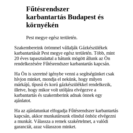
Fűtésrendszer
karbantartás Budapest és
környékén
Pest megye egész területén.
Szakembereink örömmel vállalják Gázkészülékek
karbantartását Pest megye egész területén. Több, mint
20 éves tapasztalattal a hátunk mögött állunk az Ön
rendelkezésére Fűtésrendszer karbantartás kapcsán.
Ha Ön is szeretné igénybe venni a segítségünket csak
hívjon minket, mondja el nekünk, hogy milyen
márkájú, típusú és korú gázkészülékkel rendelkezik,
illetve, hogy mikor volt utóljára elvégezve a
karbantartás és szakemberink adnak önnek egy
ajánlatot.
Ha az ajánlatunkat elfogadja Fűtésrendszer karbantartás
kapcsán, akkor munkatársunk elindul önhöz elvégezni
a munkát. Válassza a remek szakértelmet, a valódi
garanciát, azaz válasszon minket.