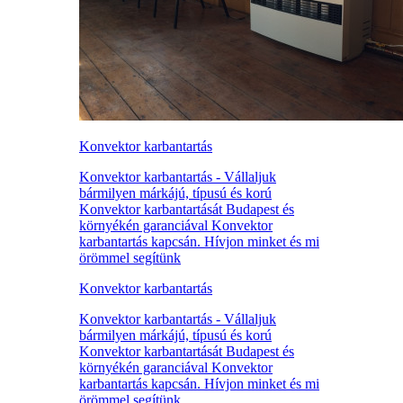
Konvektor karbantartás
Konvektor karbantartás - Vállaljuk
bármilyen márkájú, típusú és korú
Konvektor karbantartását Budapest és
környékén garanciával Konvektor
karbantartás kapcsán. Hívjon minket és mi
örömmel segítünk
Konvektor karbantartás
Konvektor karbantartás - Vállaljuk
bármilyen márkájú, típusú és korú
Konvektor karbantartását Budapest és
környékén garanciával Konvektor
karbantartás kapcsán. Hívjon minket és mi
örömmel segítünk