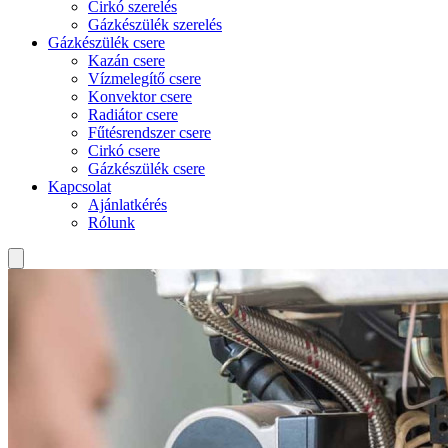
Cirkó szerelés
Gázkészülék szerelés
Gázkészülék csere
Kazán csere
Vízmelegítő csere
Konvektor csere
Radiátor csere
Fűtésrendszer csere
Cirkó csere
Gázkészülék csere
Kapcsolat
Ajánlatkérés
Rólunk