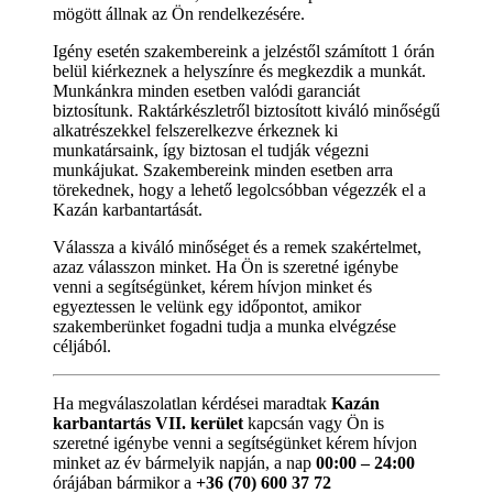
mögött állnak az Ön rendelkezésére.
Igény esetén szakembereink a jelzéstől számított 1 órán
belül kiérkeznek a helyszínre és megkezdik a munkát.
Munkánkra minden esetben valódi garanciát
biztosítunk. Raktárkészletről biztosított kiváló minőségű
alkatrészekkel felszerelkezve érkeznek ki
munkatársaink, így biztosan el tudják végezni
munkájukat. Szakembereink minden esetben arra
törekednek, hogy a lehető legolcsóbban végezzék el a
Kazán karbantartását.
Válassza a kiváló minőséget és a remek szakértelmet,
azaz válasszon minket. Ha Ön is szeretné igénybe
venni a segítségünket, kérem hívjon minket és
egyeztessen le velünk egy időpontot, amikor
szakemberünket fogadni tudja a munka elvégzése
céljából.
Ha megválaszolatlan kérdései maradtak
Kazán
karbantartás VII. kerület
kapcsán vagy Ön is
szeretné igénybe venni a segítségünket kérem hívjon
minket az év bármelyik napján, a nap
00:00 – 24:00
órájában bármikor a
+36 (70) 600 37 72