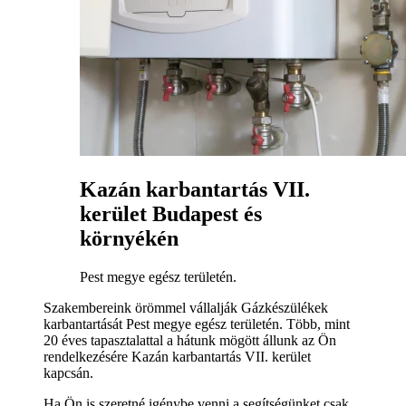
Kazán karbantartás VII.
kerület Budapest és
környékén
Pest megye egész területén.
Szakembereink örömmel vállalják Gázkészülékek
karbantartását Pest megye egész területén. Több, mint
20 éves tapasztalattal a hátunk mögött állunk az Ön
rendelkezésére Kazán karbantartás VII. kerület
kapcsán.
Ha Ön is szeretné igénybe venni a segítségünket csak