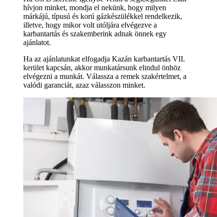
hívjon minket, mondja el nekünk, hogy milyen
márkájú, típusú és korú gázkészülékkel rendelkezik,
illetve, hogy mikor volt utóljára elvégezve a
karbantartás és szakemberink adnak önnek egy
ajánlatot.
Ha az ajánlatunkat elfogadja Kazán karbantartás VII.
kerület kapcsán, akkor munkatársunk elindul önhöz
elvégezni a munkát. Válassza a remek szakértelmet, a
valódi garanciát, azaz válasszon minket.