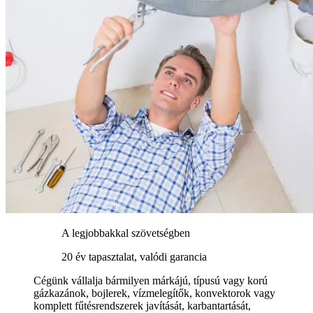
A legjobbakkal szövetségben
20 év tapasztalat, valódi garancia
Cégünk vállalja bármilyen márkájú, típusú vagy korú
gázkazánok, bojlerek, vízmelegítők, konvektorok vagy
komplett fűtésrendszerek javítását, karbantartását,