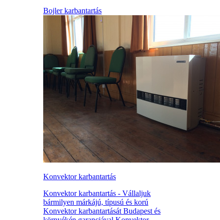
Bojler karbantartás
Konvektor karbantartás
Konvektor karbantartás - Vállaljuk
bármilyen márkájú, típusú és korú
Konvektor karbantartását Budapest és
környékén garanciával Konvektor