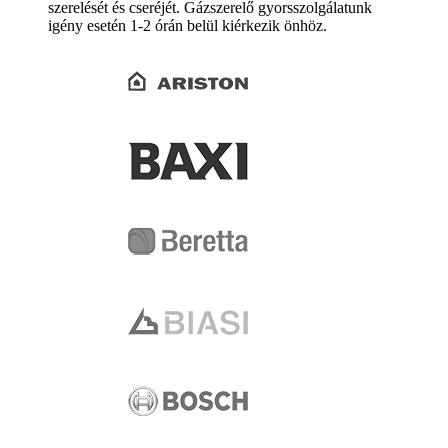
szerelését és cseréjét. Gázszerelő gyorsszolgálatunk
igény esetén 1-2 órán belül kiérkezik önhöz.