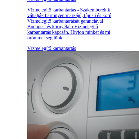
Vízmelegítő karbantartás - Szakembereink
vállalják bármilyen márkájú, típusú és korú
Vízmelegítő karbantartását garanciával
Budapest és környékén Vízmelegítő
karbantartás kapcsán. Hívjon minket és mi
örömmel segítünk
Vízmelegítő karbantartás