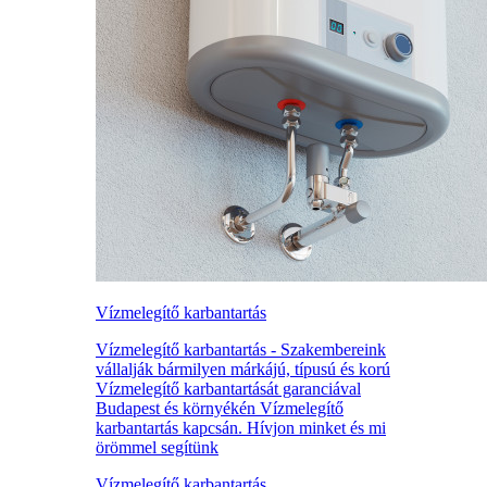
Vízmelegítő karbantartás
Vízmelegítő karbantartás - Szakembereink
vállalják bármilyen márkájú, típusú és korú
Vízmelegítő karbantartását garanciával
Budapest és környékén Vízmelegítő
karbantartás kapcsán. Hívjon minket és mi
örömmel segítünk
Vízmelegítő karbantartás