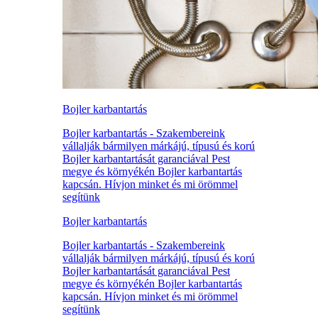
Bojler karbantartás
Bojler karbantartás - Szakembereink
vállalják bármilyen márkájú, típusú és korú
Bojler karbantartását garanciával Pest
megye és környékén Bojler karbantartás
kapcsán. Hívjon minket és mi örömmel
segítünk
Bojler karbantartás
Bojler karbantartás - Szakembereink
vállalják bármilyen márkájú, típusú és korú
Bojler karbantartását garanciával Pest
megye és környékén Bojler karbantartás
kapcsán. Hívjon minket és mi örömmel
segítünk