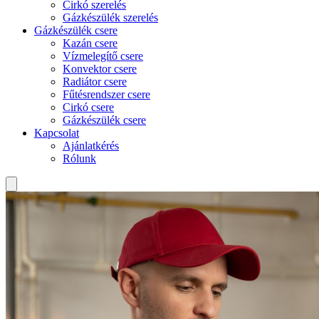
Cirkó szerelés
Gázkészülék szerelés
Gázkészülék csere
Kazán csere
Vízmelegítő csere
Konvektor csere
Radiátor csere
Fűtésrendszer csere
Cirkó csere
Gázkészülék csere
Kapcsolat
Ajánlatkérés
Rólunk