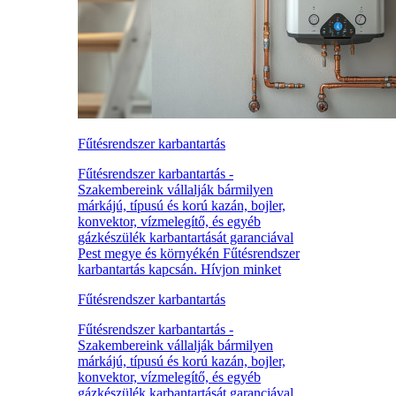
Fűtésrendszer karbantartás
Fűtésrendszer karbantartás -
Szakembereink vállalják bármilyen
márkájú, típusú és korú kazán, bojler,
konvektor, vízmelegítő, és egyéb
gázkészülék karbantartását garanciával
Pest megye és környékén Fűtésrendszer
karbantartás kapcsán. Hívjon minket
Fűtésrendszer karbantartás
Fűtésrendszer karbantartás -
Szakembereink vállalják bármilyen
márkájú, típusú és korú kazán, bojler,
konvektor, vízmelegítő, és egyéb
gázkészülék karbantartását garanciával