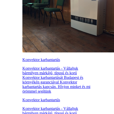
Konvektor karbantartás
Konvektor karbantartás - Vállaljuk
bármilyen márkájú, típusú és korú
Konvektor karbantartását Budapest és
környékén garanciával Konvektor
karbantartás kapcsán. Hívjon minket és mi
örömmel segítünk
Konvektor karbantartás
Konvektor karbantartás - Vállaljuk
bármilyen márkájú, típusú és korú