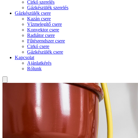
Cirkó szerelés
Gázkészülék szerelés
Gázkészülék csere
Kazán csere
Vízmelegítő csere
Konvektor csere
Radiátor csere
Fűtésrendszer csere
Cirkó csere
Gázkészülék csere
Kapcsolat
Ajánlatkérés
Rólunk