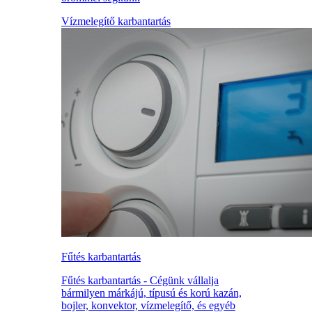
Vízmelegítő karbantartás
Fűtés karbantartás
Fűtés karbantartás - Cégünk vállalja
bármilyen márkájú, típusú és korú kazán,
bojler, konvektor, vízmelegítő, és egyéb