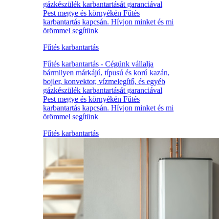
gázkészülék karbantartását garanciával
Pest megye és környékén Fűtés
karbantartás kapcsán. Hívjon minket és mi
örömmel segítünk
Fűtés karbantartás
Fűtés karbantartás - Cégünk vállalja
bármilyen márkájú, típusú és korú kazán,
bojler, konvektor, vízmelegítő, és egyéb
gázkészülék karbantartását garanciával
Pest megye és környékén Fűtés
karbantartás kapcsán. Hívjon minket és mi
örömmel segítünk
Fűtés karbantartás