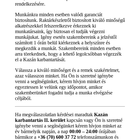
rendelkezésére.
Munkánkra minden esetben valódi garanciát
biztosítunk. Raktárkészletről biztosított kiváló minőségű
alkatrészekkel felszerelkezve érkeznek ki
munkatársaink, így biztosan el tudják végezni
munkájukat. Igény esetén szakembereink a jelzéstől
számított 1 órán belül kiérkeznek a helyszínre és
megkezdik a munkát. Szakembereink minden esetben
arra törekednek, hogy a lehető legolcsóbban végezzék
el a Kazán karbantartását.
Válassza a kiváló minőséget és a remek szakértelmet,
azaz válasszon minket. Ha Ön is szeretné igénybe
venni a segítségünket, kérem hívjon minket és
egyeztessen le velünk egy időpontot, amikor
szakemberünket fogadni tudja a munka elvégzése
céljából.
Ha megválaszolatlan kérdései maradtak
Kazán
karbantartás II. kerület
kapcsán vagy Ön is szeretné
igénybe venni a segítségünket kérem hívjon minket az
év bármelyik napján, a nap
00:00 – 24:00
órájában
bármikor a
+36 (70) 600 37 72
telefonszámunkon és