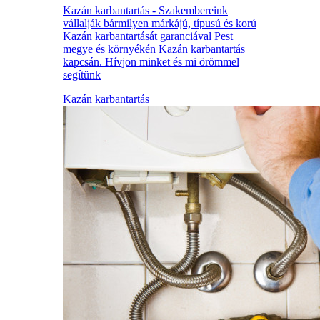
Kazán karbantartás - Szakembereink
vállalják bármilyen márkájú, típusú és korú
Kazán karbantartását garanciával Pest
megye és környékén Kazán karbantartás
kapcsán. Hívjon minket és mi örömmel
segítünk
Kazán karbantartás