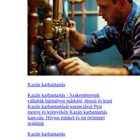
Kazán karbantartás
Kazán karbantartás - Szakembereink
vállalják bármilyen márkájú, típusú és korú
Kazán karbantartását garanciával Pest
megye és környékén Kazán karbantartás
kapcsán. Hívjon minket és mi örömmel
segítünk
Kazán karbantartás