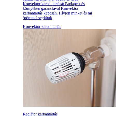
Konvektor karbantartását Budapest és
környékén garanciával Konvektor
karbantartás kapcsán. Hívjon minket és mi
örömmel segítünk
Konvektor karbantartás
Radiátor karbantartás