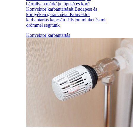
bármilyen márkájú, típusú és korú
Konvektor karbantartását Budapest és
környékén garanciával Konvektor
karbantartás kapcsán. Hívjon minket és mi
örömmel segítünk
Konvektor karbantartás