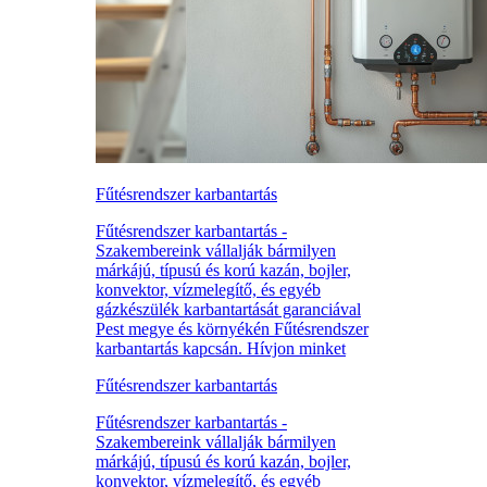
Fűtésrendszer karbantartás
Fűtésrendszer karbantartás -
Szakembereink vállalják bármilyen
márkájú, típusú és korú kazán, bojler,
konvektor, vízmelegítő, és egyéb
gázkészülék karbantartását garanciával
Pest megye és környékén Fűtésrendszer
karbantartás kapcsán. Hívjon minket
Fűtésrendszer karbantartás
Fűtésrendszer karbantartás -
Szakembereink vállalják bármilyen
márkájú, típusú és korú kazán, bojler,
konvektor, vízmelegítő, és egyéb