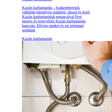
Kazán karbantartás - Szakembereink
vállalják bármilyen márkájú, típusú és korú
Kazán karbantartását garanciával Pest
megye és környékén Kazán karbantartás
kapcsán. Hívjon minket és mi örömmel
segítünk
Kazán karbantartás