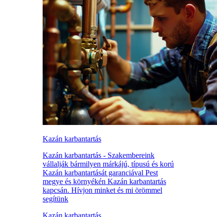
Kazán karbantartás
Kazán karbantartás - Szakembereink
vállalják bármilyen márkájú, típusú és korú
Kazán karbantartását garanciával Pest
megye és környékén Kazán karbantartás
kapcsán. Hívjon minket és mi örömmel
segítünk
Kazán karbantartás