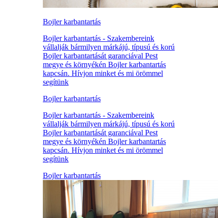
Bojler karbantartás
Bojler karbantartás - Szakembereink
vállalják bármilyen márkájú, típusú és korú
Bojler karbantartását garanciával Pest
megye és környékén Bojler karbantartás
kapcsán. Hívjon minket és mi örömmel
segítünk
Bojler karbantartás
Bojler karbantartás - Szakembereink
vállalják bármilyen márkájú, típusú és korú
Bojler karbantartását garanciával Pest
megye és környékén Bojler karbantartás
kapcsán. Hívjon minket és mi örömmel
segítünk
Bojler karbantartás