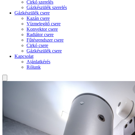
Cirkó szerelés
Gázkészülék szerelés
Gázkészülék csere
Kazán csere
Vízmelegítő csere
Konvektor csere
Radiátor csere
Fűtésrendszer csere
Cirkó csere
Gázkészülék csere
Kapcsolat
Ajánlatkérés
Rólunk