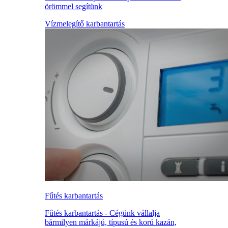
örömmel segítünk
Vízmelegítő karbantartás
Fűtés karbantartás
Fűtés karbantartás - Cégünk vállalja
bármilyen márkájú, típusú és korú kazán,