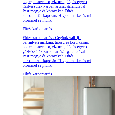
bojler, konvektor, vízmelegítő, és egyéb
gázkészülék karbantartását garanciával
Pest megye és környékén Fűtés
karbantartás kapcsán. Hívjon minket és mi
örömmel segítünk
Fűtés karbantartás
Fűtés karbantartás - Cégünk vállalja
bármilyen márkájú, típusú és korú kazán,
bojler, konvektor, vízmelegítő, és egyéb
gázkészülék karbantartását garanciával
Pest megye és környékén Fűtés
karbantartás kapcsán. Hívjon minket és mi
örömmel segítünk
Fűtés karbantartás