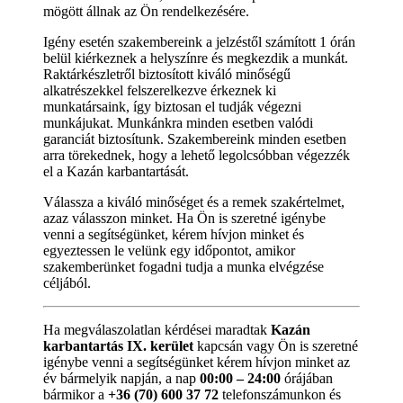
mögött állnak az Ön rendelkezésére.
Igény esetén szakembereink a jelzéstől számított 1 órán
belül kiérkeznek a helyszínre és megkezdik a munkát.
Raktárkészletről biztosított kiváló minőségű
alkatrészekkel felszerelkezve érkeznek ki
munkatársaink, így biztosan el tudják végezni
munkájukat. Munkánkra minden esetben valódi
garanciát biztosítunk. Szakembereink minden esetben
arra törekednek, hogy a lehető legolcsóbban végezzék
el a Kazán karbantartását.
Válassza a kiváló minőséget és a remek szakértelmet,
azaz válasszon minket. Ha Ön is szeretné igénybe
venni a segítségünket, kérem hívjon minket és
egyeztessen le velünk egy időpontot, amikor
szakemberünket fogadni tudja a munka elvégzése
céljából.
Ha megválaszolatlan kérdései maradtak
Kazán
karbantartás IX. kerület
kapcsán vagy Ön is szeretné
igénybe venni a segítségünket kérem hívjon minket az
év bármelyik napján, a nap
00:00 – 24:00
órájában
bármikor a
+36 (70) 600 37 72
telefonszámunkon és