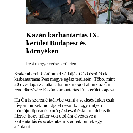
Kazán karbantartás IX.
kerület Budapest és
környékén
Pest megye egész területén.
Szakembereink örömmel vállalják Gázkészülékek
karbantartását Pest megye egész területén. Több, mint
20 éves tapasztalattal a hátunk mögött állunk az Ön
rendelkezésére Kazán karbantartás IX. kerület kapcsán.
Ha Ön is szeretné igénybe venni a segítségünket csak
hívjon minket, mondja el nekünk, hogy milyen
márkájú, típusú és korú gázkészülékkel rendelkezik,
illetve, hogy mikor volt utóljára elvégezve a
karbantartás és szakemberink adnak önnek egy
ajánlatot.