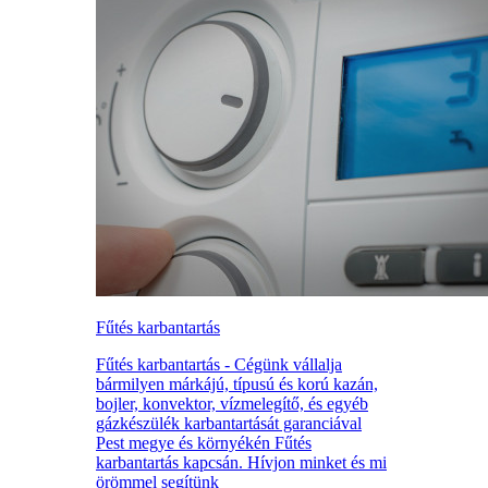
Fűtés karbantartás
Fűtés karbantartás - Cégünk vállalja
bármilyen márkájú, típusú és korú kazán,
bojler, konvektor, vízmelegítő, és egyéb
gázkészülék karbantartását garanciával
Pest megye és környékén Fűtés
karbantartás kapcsán. Hívjon minket és mi
örömmel segítünk