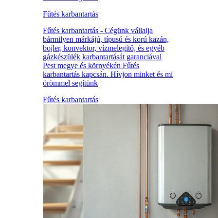
Fűtés karbantartás
Fűtés karbantartás - Cégünk vállalja
bármilyen márkájú, típusú és korú kazán,
bojler, konvektor, vízmelegítő, és egyéb
gázkészülék karbantartását garanciával
Pest megye és környékén Fűtés
karbantartás kapcsán. Hívjon minket és mi
örömmel segítünk
Fűtés karbantartás