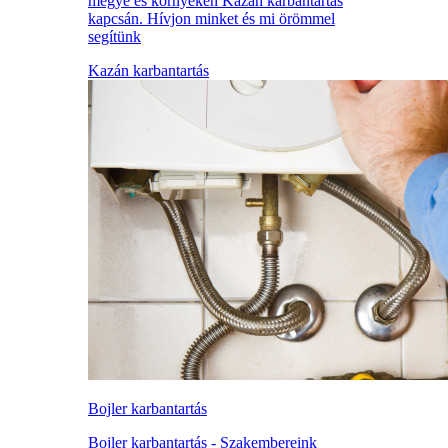
megye és környékén Kazán karbantartás
kapcsán. Hívjon minket és mi örömmel
segítünk
Kazán karbantartás
Bojler karbantartás
Bojler karbantartás - Szakembereink