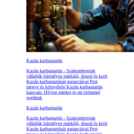
Kazán karbantartás
Kazán karbantartás - Szakembereink
vállalják bármilyen márkájú, típusú és korú
Kazán karbantartását garanciával Pest
megye és környékén Kazán karbantartás
kapcsán. Hívjon minket és mi örömmel
segítünk
Kazán karbantartás
Kazán karbantartás - Szakembereink
vállalják bármilyen márkájú, típusú és korú
Kazán karbantartását garanciával Pest