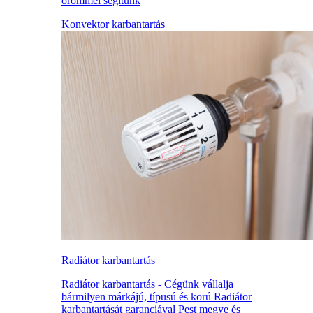
örömmel segítünk
Konvektor karbantartás
Radiátor karbantartás
Radiátor karbantartás - Cégünk vállalja
bármilyen márkájú, típusú és korú Radiátor
karbantartását garanciával Pest megye és