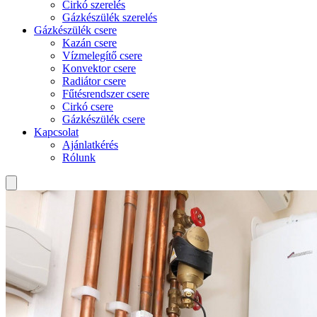
Cirkó szerelés
Gázkészülék szerelés
Gázkészülék csere
Kazán csere
Vízmelegítő csere
Konvektor csere
Radiátor csere
Fűtésrendszer csere
Cirkó csere
Gázkészülék csere
Kapcsolat
Ajánlatkérés
Rólunk