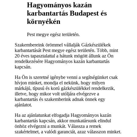
Hagyományos kazán
karbantartás Budapest és
környékén
Pest megye egész területén.
Szakembereink örömmel vállalják Gázkészülékek
karbantartását Pest megye egész területén. Több, mint
20 éves tapasztalattal a hátunk mögött állunk az Ön
rendelkezésére Hagyományos kazán karbantartás
kapcsán.
Ha Ön is szeretné igénybe venni a segítségünket csak
hívjon minket, mondja el nekünk, hogy milyen
márkájú, típusú és korú gázkészülékkel rendelkezik,
illetve, hogy mikor volt utóljára elvégezve a
karbantartás és szakemberink adnak önnek egy
ajánlatot.
Ha az ajánlatunkat elfogadja Hagyományos kazán
karbantartás kapcsán, akkor munkatársunk elindul
önhöz elvégezni a munkát. Válassza a remek
szakértelmet, a valódi garanciát, azaz válasszon minket.