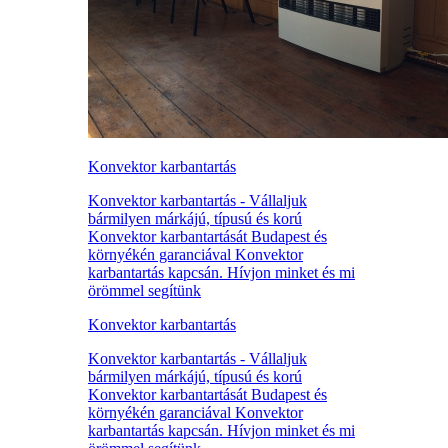
Konvektor karbantartás
Konvektor karbantartás - Vállaljuk
bármilyen márkájú, típusú és korú
Konvektor karbantartását Budapest és
környékén garanciával Konvektor
karbantartás kapcsán. Hívjon minket és mi
örömmel segítünk
Konvektor karbantartás
Konvektor karbantartás - Vállaljuk
bármilyen márkájú, típusú és korú
Konvektor karbantartását Budapest és
környékén garanciával Konvektor
karbantartás kapcsán. Hívjon minket és mi