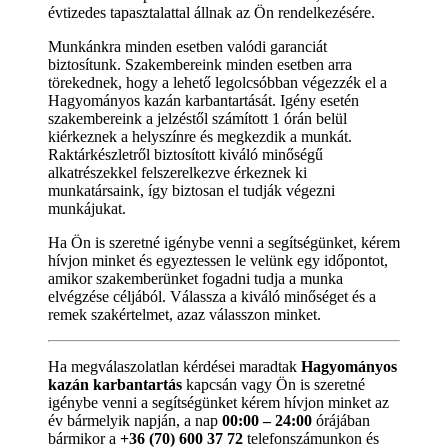
évtizedes tapasztalattal állnak az Ön rendelkezésére.
Munkánkra minden esetben valódi garanciát
biztosítunk. Szakembereink minden esetben arra
törekednek, hogy a lehető legolcsóbban végezzék el a
Hagyományos kazán karbantartását. Igény esetén
szakembereink a jelzéstől számított 1 órán belül
kiérkeznek a helyszínre és megkezdik a munkát.
Raktárkészletről biztosított kiváló minőségű
alkatrészekkel felszerelkezve érkeznek ki
munkatársaink, így biztosan el tudják végezni
munkájukat.
Ha Ön is szeretné igénybe venni a segítségünket, kérem
hívjon minket és egyeztessen le velünk egy időpontot,
amikor szakemberünket fogadni tudja a munka
elvégzése céljából. Válassza a kiváló minőséget és a
remek szakértelmet, azaz válasszon minket.
Ha megválaszolatlan kérdései maradtak
Hagyományos
kazán karbantartás
kapcsán vagy Ön is szeretné
igénybe venni a segítségünket kérem hívjon minket az
év bármelyik napján, a nap
00:00 – 24:00
órájában
bármikor a
+36 (70) 600 37 72
telefonszámunkon és