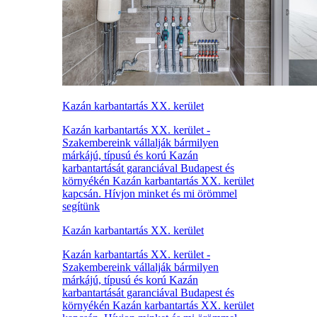
Kazán karbantartás XX. kerület
Kazán karbantartás XX. kerület -
Szakembereink vállalják bármilyen
márkájú, típusú és korú Kazán
karbantartását garanciával Budapest és
környékén Kazán karbantartás XX. kerület
kapcsán. Hívjon minket és mi örömmel
segítünk
Kazán karbantartás XX. kerület
Kazán karbantartás XX. kerület -
Szakembereink vállalják bármilyen
márkájú, típusú és korú Kazán
karbantartását garanciával Budapest és
környékén Kazán karbantartás XX. kerület