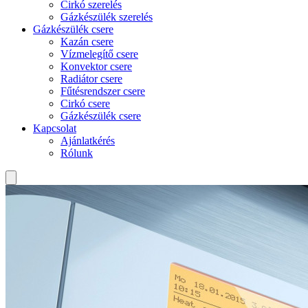
Cirkó szerelés
Gázkészülék szerelés
Gázkészülék csere
Kazán csere
Vízmelegítő csere
Konvektor csere
Radiátor csere
Fűtésrendszer csere
Cirkó csere
Gázkészülék csere
Kapcsolat
Ajánlatkérés
Rólunk