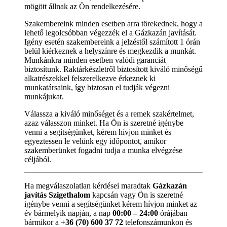
mögött állnak az Ön rendelkezésére.
Szakembereink minden esetben arra törekednek, hogy a
lehető legolcsóbban végezzék el a Gázkazán javítását.
Igény esetén szakembereink a jelzéstől számított 1 órán
belül kiérkeznek a helyszínre és megkezdik a munkát.
Munkánkra minden esetben valódi garanciát
biztosítunk. Raktárkészletről biztosított kiváló minőségű
alkatrészekkel felszerelkezve érkeznek ki
munkatársaink, így biztosan el tudják végezni
munkájukat.
Válassza a kiváló minőséget és a remek szakértelmet,
azaz válasszon minket. Ha Ön is szeretné igénybe
venni a segítségünket, kérem hívjon minket és
egyeztessen le velünk egy időpontot, amikor
szakemberünket fogadni tudja a munka elvégzése
céljából.
Ha megválaszolatlan kérdései maradtak
Gázkazán
javítás Szigethalom
kapcsán vagy Ön is szeretné
igénybe venni a segítségünket kérem hívjon minket az
év bármelyik napján, a nap
00:00 – 24:00
órájában
bármikor a
+36 (70) 600 37 72
telefonszámunkon és