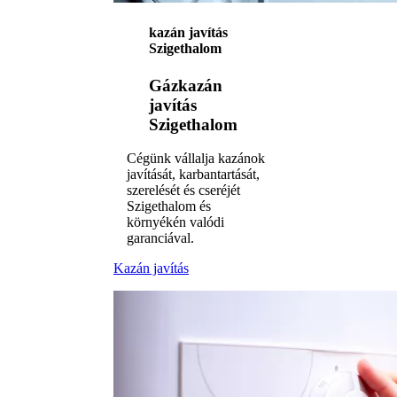
kazán javítás
Szigethalom
Gázkazán
javítás
Szigethalom
Cégünk vállalja kazánok
javítását, karbantartását,
szerelését és cseréjét
Szigethalom és
környékén valódi
garanciával.
Kazán javítás