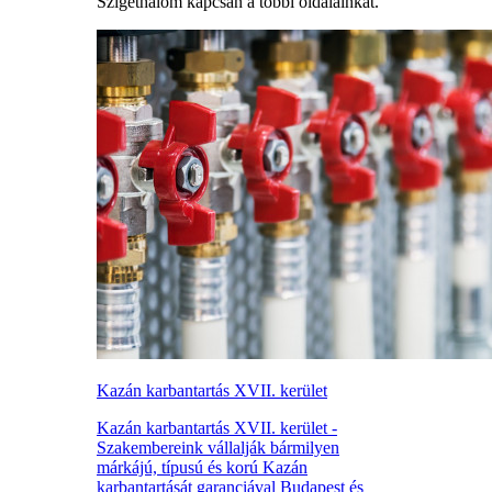
Szigethalom kapcsán a többi oldalainkat.
Kazán karbantartás XVII. kerület
Kazán karbantartás XVII. kerület -
Szakembereink vállalják bármilyen
márkájú, típusú és korú Kazán
karbantartását garanciával Budapest és