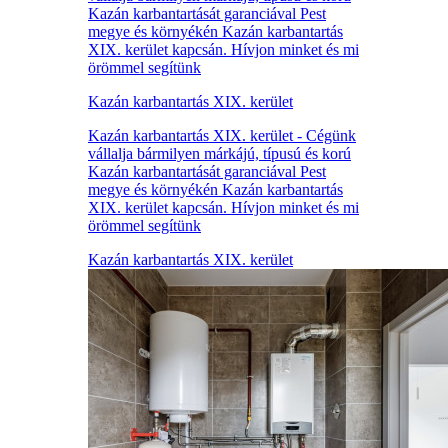
Kazán karbantartását garanciával Pest
megye és környékén Kazán karbantartás
XIX. kerület kapcsán. Hívjon minket és mi
örömmel segítünk
Kazán karbantartás XIX. kerület
Kazán karbantartás XIX. kerület - Cégünk
vállalja bármilyen márkájú, típusú és korú
Kazán karbantartását garanciával Pest
megye és környékén Kazán karbantartás
XIX. kerület kapcsán. Hívjon minket és mi
örömmel segítünk
Kazán karbantartás XIX. kerület