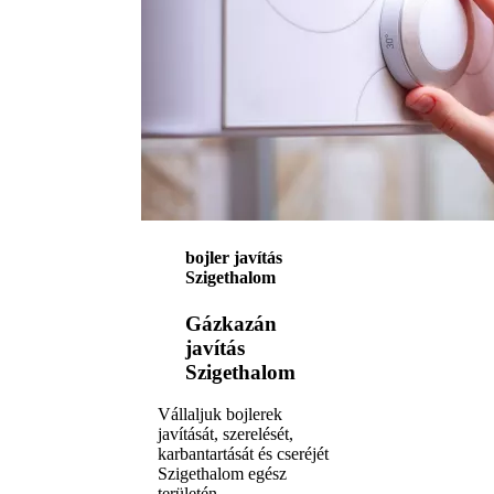
bojler javítás
Szigethalom
Gázkazán
javítás
Szigethalom
Vállaljuk bojlerek
javítását, szerelését,
karbantartását és cseréjét
Szigethalom egész
területén.