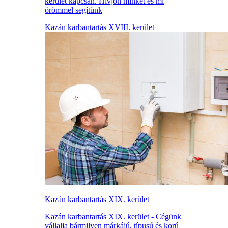
kerület kapcsán. Hívjon minket és mi
örömmel segítünk
Kazán karbantartás XVIII. kerület
Kazán karbantartás XIX. kerület
Kazán karbantartás XIX. kerület - Cégünk
vállalja bármilyen márkájú, típusú és korú