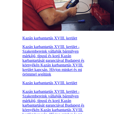
Kazán karbantartás XVIII. kerület
Kazán karbantartás XVIII. kerület -
Szakembereink vállalják bármilyen
márkájú, típusú és korú Kazán
karbantartását garanciával Budapest és
környékén Kazán karbantartás XVIII.
kerület kapcsán. Hívjon minket és mi
örömmel segítünk
Kazán karbantartás XVIII. kerület
Kazán karbantartás XVIII. kerület -
Szakembereink vállalják bármilyen
márkájú, típusú és korú Kazán
karbantartását garanciával Budapest és
környékén Kazán karbantartás XVIII.