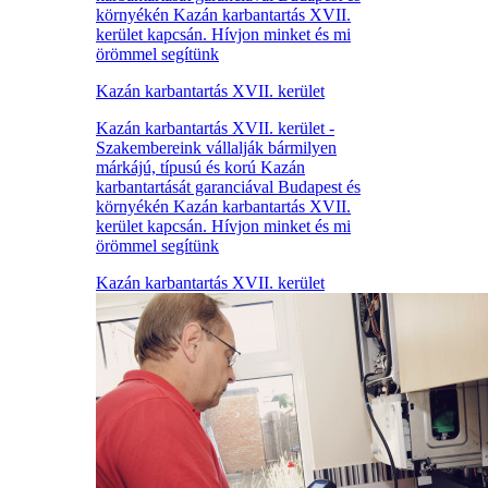
környékén Kazán karbantartás XVII.
kerület kapcsán. Hívjon minket és mi
örömmel segítünk
Kazán karbantartás XVII. kerület
Kazán karbantartás XVII. kerület -
Szakembereink vállalják bármilyen
márkájú, típusú és korú Kazán
karbantartását garanciával Budapest és
környékén Kazán karbantartás XVII.
kerület kapcsán. Hívjon minket és mi
örömmel segítünk
Kazán karbantartás XVII. kerület