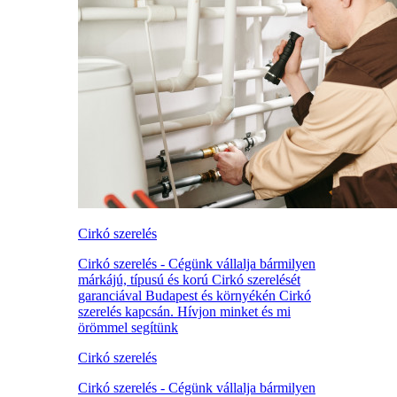
Cirkó szerelés
Cirkó szerelés - Cégünk vállalja bármilyen
márkájú, típusú és korú Cirkó szerelését
garanciával Budapest és környékén Cirkó
szerelés kapcsán. Hívjon minket és mi
örömmel segítünk
Cirkó szerelés
Cirkó szerelés - Cégünk vállalja bármilyen