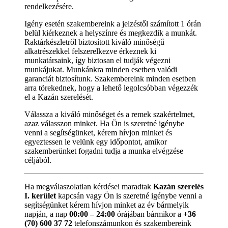
rendelkezésére.
Igény esetén szakembereink a jelzéstől számított 1 órán
belül kiérkeznek a helyszínre és megkezdik a munkát.
Raktárkészletről biztosított kiváló minőségű
alkatrészekkel felszerelkezve érkeznek ki
munkatársaink, így biztosan el tudják végezni
munkájukat. Munkánkra minden esetben valódi
garanciát biztosítunk. Szakembereink minden esetben
arra törekednek, hogy a lehető legolcsóbban végezzék
el a Kazán szerelését.
Válassza a kiváló minőséget és a remek szakértelmet,
azaz válasszon minket. Ha Ön is szeretné igénybe
venni a segítségünket, kérem hívjon minket és
egyeztessen le velünk egy időpontot, amikor
szakemberünket fogadni tudja a munka elvégzése
céljából.
Ha megválaszolatlan kérdései maradtak
Kazán szerelés
I. kerület
kapcsán vagy Ön is szeretné igénybe venni a
segítségünket kérem hívjon minket az év bármelyik
napján, a nap
00:00 – 24:00
órájában bármikor a
+36
(70) 600 37 72
telefonszámunkon és szakembereink