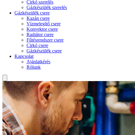
Cirkó szerelés
Gázkészülék szerelés
Gázkészülék csere
Kazán csere
Vízmelegítő csere
Konvektor csere
Radiátor csere
Fűtésrendszer csere
Cirkó csere
Gázkészülék csere
Kapcsolat
Ajánlatkérés
Rólunk