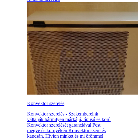
Konvektor szerelés
Konvektor szerelés - Szakembereink
vállalják bármilyen márkájú, típusú és korú
Konvektor szerelését garanciával Pest
megye és környékén Konvektor szerelés
kapcsán. Hívjon minket és mi örömmel