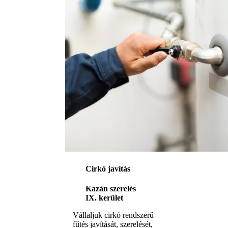
Cirkó javítás
Kazán szerelés
IX. kerület
Vállaljuk cirkó rendszerű
fűtés javítását, szerelését,