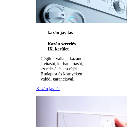
kazán javítás
Kazán szerelés
IX. kerület
Cégünk vállalja kazánok
javítását, karbantartását,
szerelését és cseréjét
Budapest és környékén
valódi garanciával.
Kazán javítás