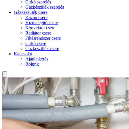
Cirkó szerelés
Gázkészülék szerelés
Gázkészülék csere
Kazán csere
Vízmelegítő csere
Konvektor csere
Radiátor csere
Fűtésrendszer csere
Cirkó csere
Gázkészülék csere
Kapcsolat
Ajánlatkérés
Rólunk