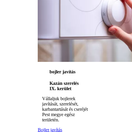
bojler javítás
Kazán szerelés
IX. kerület
Vállaljuk bojlerek
javítását, szerelését,
karbantartását és cseréjét
Pest megye egész
területén.
Bojler javítás