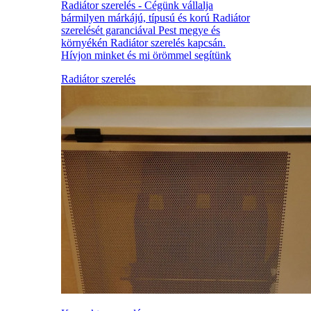
Radiátor szerelés - Cégünk vállalja
bármilyen márkájú, típusú és korú Radiátor
szerelését garanciával Pest megye és
környékén Radiátor szerelés kapcsán.
Hívjon minket és mi örömmel segítünk
Radiátor szerelés