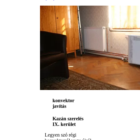
konvektor
javítás
Kazán szerelés
IX. kerület
Legyen szó régi