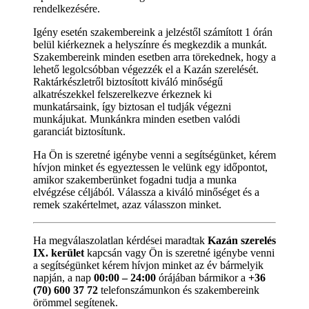
rendelkezésére.
Igény esetén szakembereink a jelzéstől számított 1 órán
belül kiérkeznek a helyszínre és megkezdik a munkát.
Szakembereink minden esetben arra törekednek, hogy a
lehető legolcsóbban végezzék el a Kazán szerelését.
Raktárkészletről biztosított kiváló minőségű
alkatrészekkel felszerelkezve érkeznek ki
munkatársaink, így biztosan el tudják végezni
munkájukat. Munkánkra minden esetben valódi
garanciát biztosítunk.
Ha Ön is szeretné igénybe venni a segítségünket, kérem
hívjon minket és egyeztessen le velünk egy időpontot,
amikor szakemberünket fogadni tudja a munka
elvégzése céljából. Válassza a kiváló minőséget és a
remek szakértelmet, azaz válasszon minket.
Ha megválaszolatlan kérdései maradtak
Kazán szerelés
IX. kerület
kapcsán vagy Ön is szeretné igénybe venni
a segítségünket kérem hívjon minket az év bármelyik
napján, a nap
00:00 – 24:00
órájában bármikor a
+36
(70) 600 37 72
telefonszámunkon és szakembereink
örömmel segítenek.