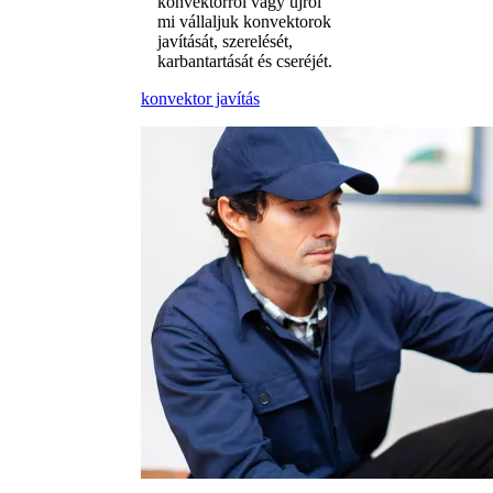
konvektorról vagy újról
mi vállaljuk konvektorok
javítását, szerelését,
karbantartását és cseréjét.
konvektor javítás